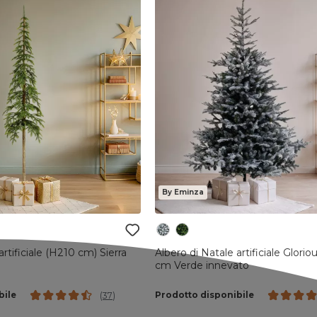
By Eminza
artificiale (H210 cm) Sierra
Albero di Natale artificiale Gloriou
cm Verde innevato
bile
Prodotto disponibile
(
37
)