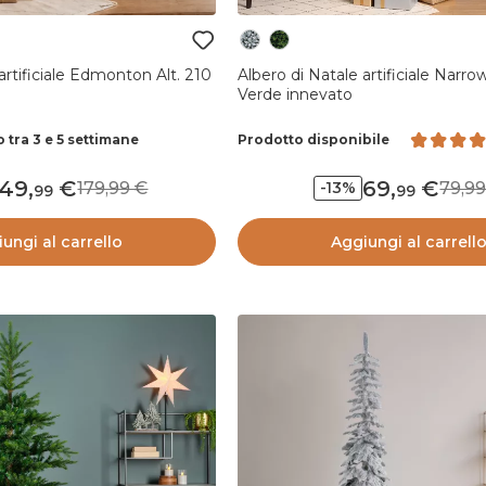
artificiale Edmonton Alt. 210
Albero di Natale artificiale Narro
Verde innevato
 tra 3 e 5 settimane
Prodotto disponibile
149
,
69
,
179,99
79,
-13%
99
99
ungi al carrello
Aggiungi al carrell