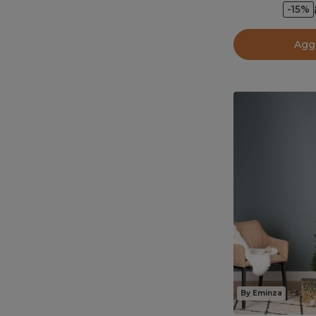
-15%
Aggi
By Eminza