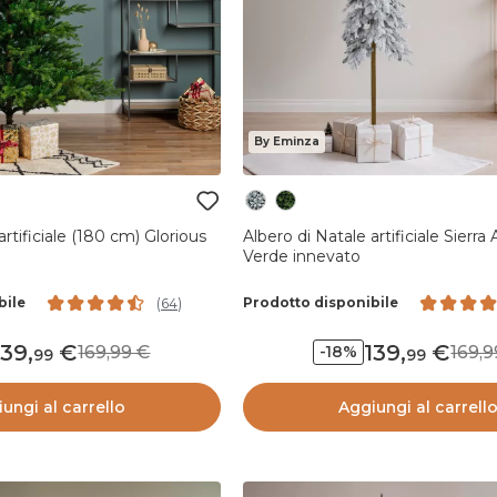
By Eminza
artificiale (180 cm) Glorious
Albero di Natale artificiale Sierra
Verde innevato
bile
Prodotto disponibile
(
64
)
139
,
139
,
169,99
169
-18%
99
99
ungi al carrello
Aggiungi al carrell