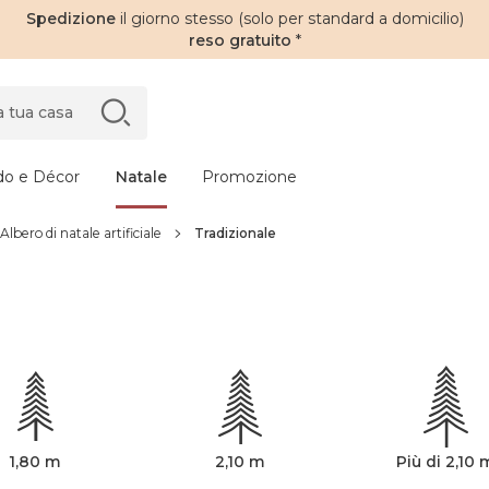
Spedizione
il giorno stesso (solo per standard a domicilio)
reso gratuito
*
do e Décor
Natale
Promozione
Albero di natale artificiale
Tradizionale
1,80 m
2,10 m
Più di 2,10 