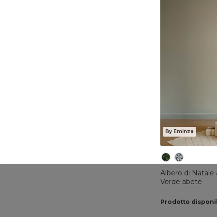
By Eminza
Albero di Natale 
Verde abete
Prodotto disponi