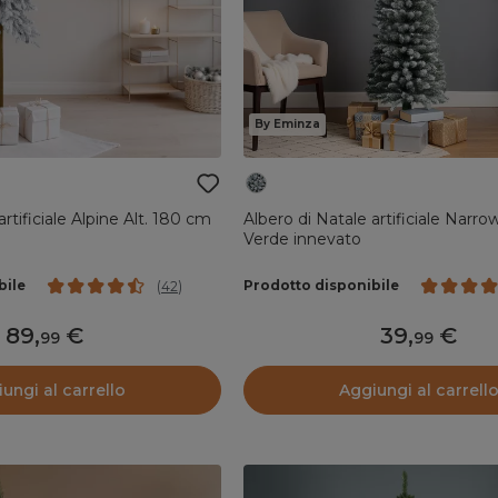
By Eminza
artificiale Alpine Alt. 180 cm
Albero di Natale artificiale Narro
Verde innevato
bile
Prodotto disponibile
(
42
)
89
,
39
,
99
99
ungi al carrello
Aggiungi al carrell