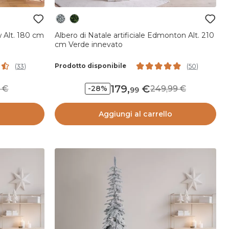
w Alt. 180 cm
Albero di Natale artificiale Edmonton Alt. 210
cm Verde innevato
Prodotto disponibile
(
33
)
(
50
)
179
,
99
249,99
-28%
99
o
Aggiungi al carrello