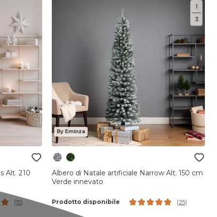
1
3
By Eminza
s Alt. 210
Albero di Natale artificiale Narrow Alt. 150 cm
Verde innevato
Prodotto disponibile
(
15
)
(
25
)