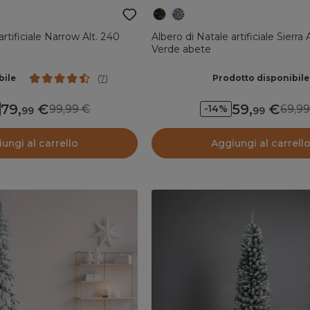
artificiale Narrow Alt. 240
Albero di Natale artificiale Sierra
Verde abete
bile
Prodotto disponibile
(
7
)
79
,
59
,
99,99
69,
-14%
99
99
ungi al carrello
Aggiungi al carrell