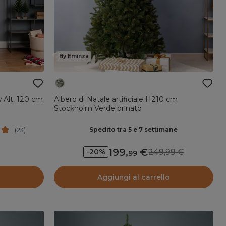
By Eminza
w Alt. 120 cm
Albero di Natale artificiale H210 cm
Stockholm Verde brinato
Spedito tra 5 e 7 settimane
(
23
)
199
,
249,99
-20%
99
o
Aggiungi al carrello