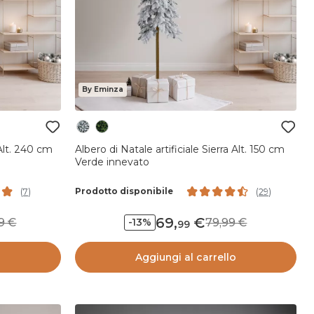
By Eminza
 Alt. 240 cm
Albero di Natale artificiale Sierra Alt. 150 cm
Verde innevato
Prodotto disponibile
(
7
)
(
29
)
69
,
,99
79,99
-13%
99
o
Aggiungi al carrello