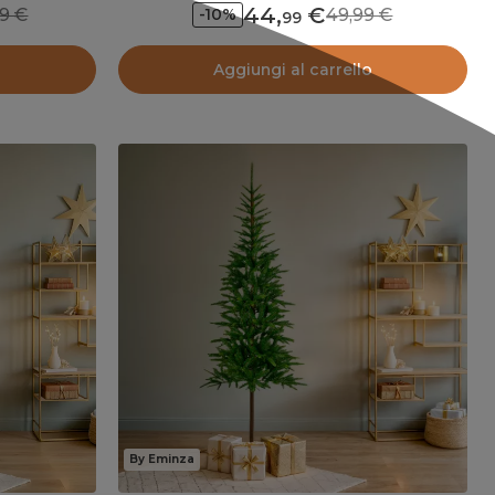
44
,
,99
49,99
-10%
99
o
Aggiungi al carrello
By Eminza