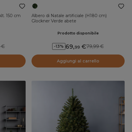
 Alt. 150 cm
Albero di Natale artificiale (H180 cm)
Glockner Verde abete
Prodotto disponibile
69
,
99
79,99
-13%
99
o
Aggiungi al carrello