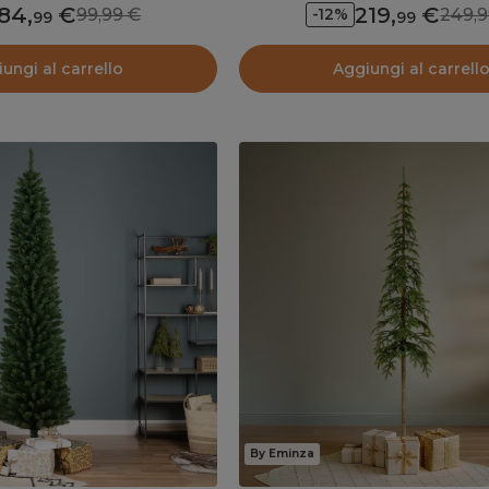
84
,
219
,
99,99
249
-12%
99
99
ungi al carrello
Aggiungi al carrell
By Eminza