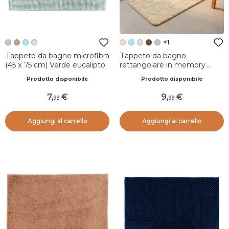
+1
Tappeto da bagno microfibra
Tappeto da bagno
(45 x 75 cm) Verde eucalipto
rettangolare in memory
foam (50 x 80 cm) Motivo
Prodotto disponibile
Prodotto disponibile
Beige
7
,
9
,
99
99
Aggiungi al carrello
Aggiungi al carrello