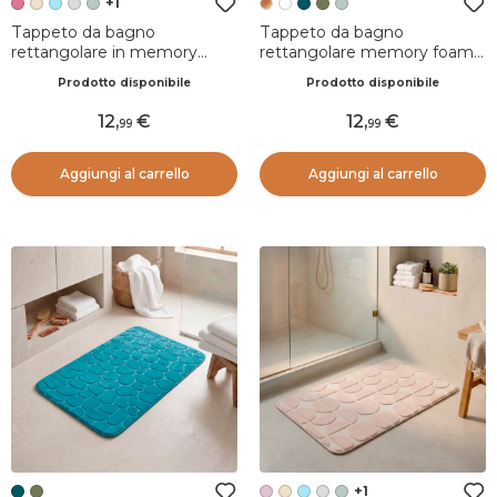
+1
Tappeto da bagno
Tappeto da bagno
rettangolare in memory
rettangolare memory foam
foam (45 x 120 cm) Motivo
(50 x 120 cm) Galeo Rame
Prodotto disponibile
Prodotto disponibile
Rosa cipria
12
,
12
,
99
99
Aggiungi al carrello
Aggiungi al carrello
+1