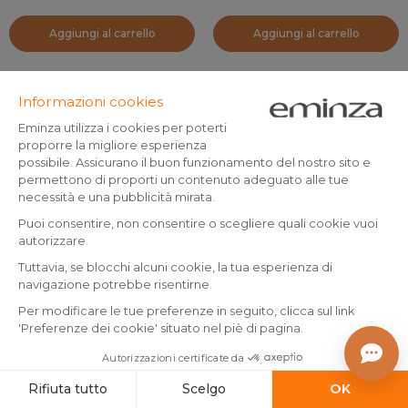
Aggiungi al carrello
Aggiungi al carrello
Tappeto per wc in microfibra
Tappeto per wc in microfibra
(45 x 50 cm) Minimalist
(45 x 50 cm) Minimalist Rosa
Beige grigio
cipria
Prodotto disponibile
Prodotto disponibile
5
,
5
,
99
99