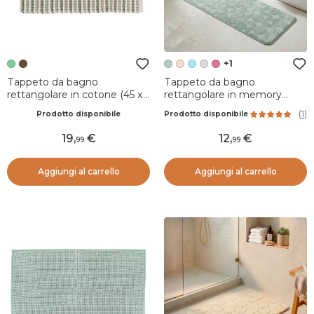
+1
Tappeto da bagno
Tappeto da bagno
rettangolare in cotone (45 x
rettangolare in memory
90 cm) Mismo Verde
foam (45 x 120 cm) Motivo
(
1
)
Prodotto disponibile
Prodotto disponibile
Verde eucalipto
19
,
12
,
99
99
Aggiungi al carrello
Aggiungi al carrello