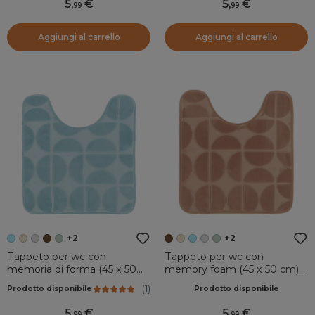
5
,
5
,
99
99
Aggiungi al carrello
Aggiungi al carrello
+2
+2
Tappeto per wc con
Tappeto per wc con
memoria di forma (45 x 50
memory foam (45 x 50 cm)
cm) Motivo Azzurro
Motivo Cappuccino
(
1
)
Prodotto disponibile
Prodotto disponibile
5
,
5
,
99
99