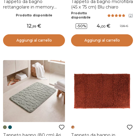
Tappeto da bagno
Tappeto da bagno microfibra
rettangolare in memory
(45 x 75 cm) Blu chiaro
foam (50 x 120 cm) Galeo
Prodotto
(
2
)
Prodotto disponibile
Verde eucalipto
disponibile
12
,
4
,
-50%
7,99
99
00
Aggiungi al carrello
Aggiungi al carrello
Tappeto bagno (80 cm) Ari
Tappeto da bagno in