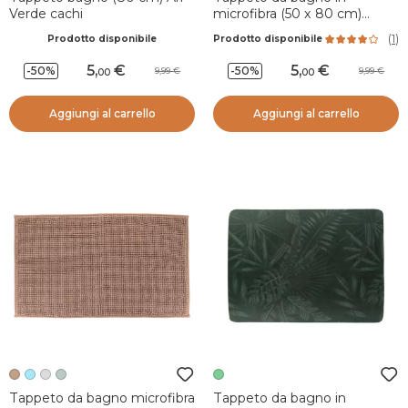
Verde cachi
microfibra (50 x 80 cm)
Amaro Rame
(
1
)
Prodotto disponibile
Prodotto disponibile
5
,
5
,
-50%
-50%
9,99
9,99
00
00
Aggiungi al carrello
Aggiungi al carrello
Tappeto da bagno microfibra
Tappeto da bagno in