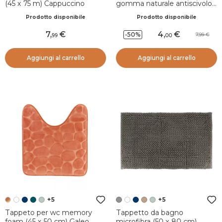
(45 x 75 m) Cappuccino
gomma naturale antiscivolo
(45 x 60 cm) Essential
Prodotto disponibile
Prodotto disponibile
Nature Verde
7
,
4
,
-50%
7,99
99
00
Aggiungi al carrello
Aggiungi al carrello
+5
+5
Tappeto per wc memory
Tappetto da bagno
foam (45 x 50 cm) Galeo
microfibra (50 x 80 cm)