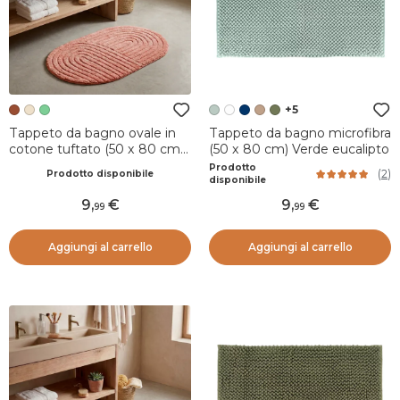
+5
Tappeto da bagno ovale in
Tappeto da bagno microfibra
cotone tuftato (50 x 80 cm)
(50 x 80 cm) Verde eucalipto
Boho-chic Terracotta
Prodotto
(
2
)
Prodotto disponibile
disponibile
9
,
9
,
99
99
Aggiungi al carrello
Aggiungi al carrello