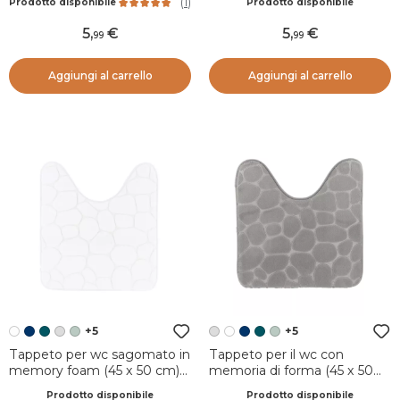
(
1
)
Prodotto disponibile
Prodotto disponibile
Bianco
5
,
5
,
99
99
Aggiungi al carrello
Aggiungi al carrello
+5
+5
Tappeto per wc sagomato in
Tappeto per il wc con
memory foam (45 x 50 cm)
memoria di forma (45 x 50
Galeo Bianco
cm) Galeo Grigio chiaro
Prodotto disponibile
Prodotto disponibile