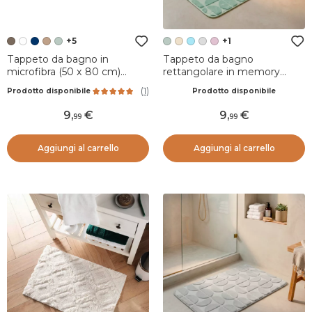
+5
+1
Tappeto da bagno in
Tappeto da bagno
microfibra (50 x 80 cm)
rettangolare in memory
Boules Tortora
foam (50 x 80 cm) Motivo
(
1
)
Prodotto disponibile
Prodotto disponibile
Verde eucalipto
9
,
9
,
99
99
Aggiungi al carrello
Aggiungi al carrello