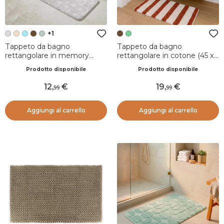
+1
Tappeto da bagno
Tappeto da bagno
rettangolare in memory
rettangolare in cotone (45 x
foam (45 x 120 cm) Motivo
90 cm) Mismo Marrone
Prodotto disponibile
Prodotto disponibile
Grigio chiaro
12
,
19
,
99
99
Aggiungi al carrello
Aggiungi al carrello