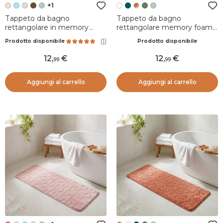
+1
Tappeto da bagno
Tappeto da bagno
rettangolare in memory
rettangolare memory foam
foam (45 x 120 cm) Motivo
(50 x 120 cm) Galeo Bianco
(
1
)
Prodotto disponibile
Prodotto disponibile
Beige
12
,
12
,
99
99
Aggiungi al carrello
Aggiungi al carrello