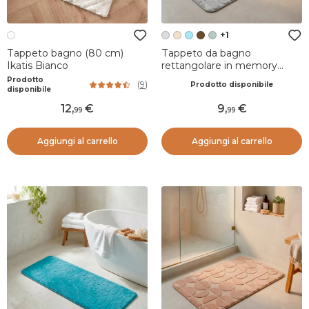
+1
Tappeto bagno (80 cm)
Tappeto da bagno
Ikatis Bianco
rettangolare in memory
foam (50 x 80 cm) Motivo
Prodotto
(
9
)
Prodotto disponibile
Grigio chiaro
disponibile
12
,
9
,
99
99
Aggiungi al carrello
Aggiungi al carrello