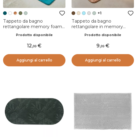
+1
Tappeto da bagno
Tappeto da bagno
rettangolare memory foam
rettangolare in memory
(50 x 120 cm) Galeo Blu
foam (50 x 80 cm) Motivo
Prodotto disponibile
Prodotto disponibile
ottanio
Cappuccino
12
,
9
,
99
99
Aggiungi al carrello
Aggiungi al carrello