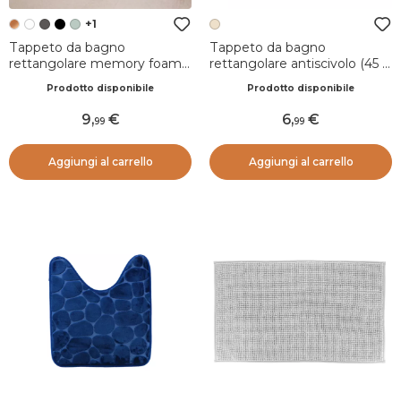
+1
Tappeto da bagno
Tappeto da bagno
rettangolare memory foam
rettangolare antiscivolo (45 x
(50 x 80 cm) Galeo Rame
60 cm) Lina Beige
Prodotto disponibile
Prodotto disponibile
9
,
6
,
99
99
Aggiungi al carrello
Aggiungi al carrello