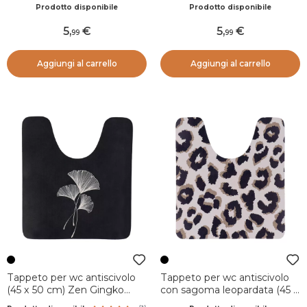
Prodotto disponibile
Prodotto disponibile
5
,
5
,
99
99
Aggiungi al carrello
Aggiungi al carrello
Tappeto per wc antiscivolo
Tappeto per wc antiscivolo
(45 x 50 cm) Zen Gingko
con sagoma leopardata (45 x
Nero
50 cm) Serengeti Nero e