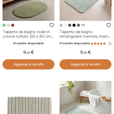
+1
Tappeto da bagno ovale in
Tappeto da bagno
cotone tuftato (50 x 80 cm)
rettangolare memory foam
Boho-chic Verde oliva
(50 x 80 cm) Galeo Verde
(
1
)
Prodotto disponibile
Prodotto disponibile
eucalipto
9
,
9
,
99
99
Aggiungi al carrello
Aggiungi al carrello