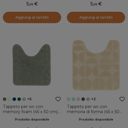
5
,
5
,
99
99
Aggiungi al carrello
Aggiungi al carrello
+5
+2
Tappeto per wc con
Tappeto per wc con
memory foam (45 x 50 cm)
memoria di forma (45 x 50
Galeo Verde cachi
cm) Motivo Beige
Prodotto disponibile
Prodotto disponibile