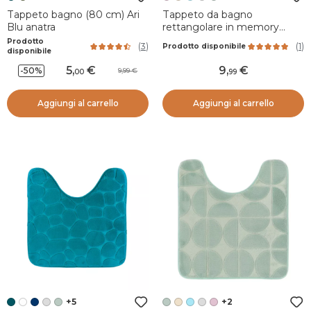
Tappeto bagno (80 cm) Ari
Tappeto da bagno
Blu anatra
rettangolare in memory
foam (50 x 80 cm) Motivo
Prodotto
(
3
)
(
1
)
Prodotto disponibile
Rosa cipria
disponibile
5
,
9
,
-50%
9,99
00
99
Aggiungi al carrello
Aggiungi al carrello
+5
+2