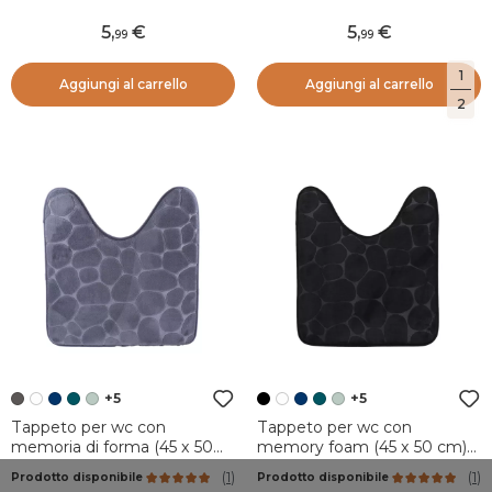
5
,
5
,
99
99
1
Aggiungi al carrello
Aggiungi al carrello
2
+5
+5
Tappeto per wc con
Tappeto per wc con
memoria di forma (45 x 50
memory foam (45 x 50 cm)
cm) Galeo Grigio scuro
Galeo Nero
(
1
)
(
1
)
Prodotto disponibile
Prodotto disponibile