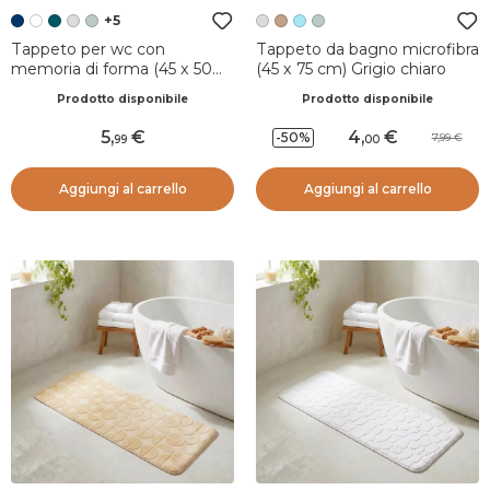
+5
Tappeto per wc con
Tappeto da bagno microfibra
memoria di forma (45 x 50
(45 x 75 cm) Grigio chiaro
cm) Galeo Blu navy
Prodotto disponibile
Prodotto disponibile
5
,
4
,
-50%
7,99
99
00
Aggiungi al carrello
Aggiungi al carrello