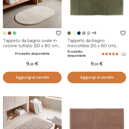
+5
Tappeto da bagno ovale in
Tappeto da bagno
cotone tuftato (50 x 80 cm)
mircrofibra (50 x 80 cm)
Boho-chic Beige grigio
Verde Cachi
Prodotto
(
4
)
Prodotto disponibile
disponibile
9
,
9
,
99
99
Aggiungi al carrello
Aggiungi al carrello