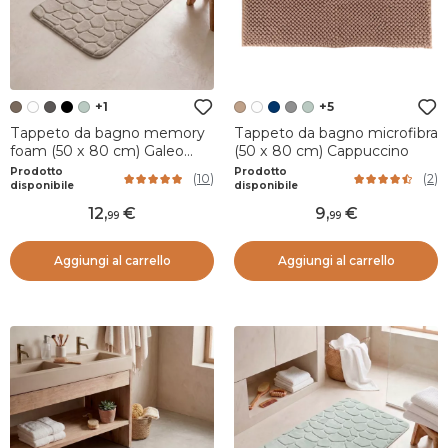
+1
+5
Tappeto da bagno memory
Tappeto da bagno microfibra
foam (50 x 80 cm) Galeo
(50 x 80 cm) Cappuccino
Tortora
Prodotto
Prodotto
(
10
)
(
2
)
disponibile
disponibile
12
,
9
,
99
99
Aggiungi al carrello
Aggiungi al carrello