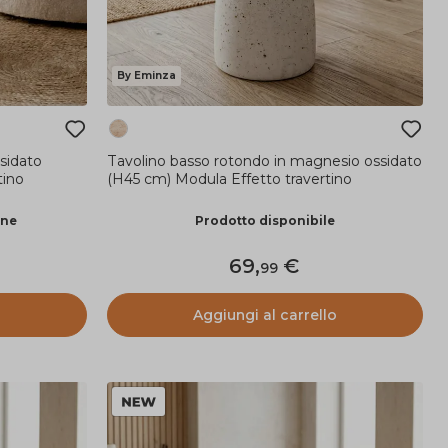
By Eminza
sidato
Tavolino basso rotondo in magnesio ossidato
tino
(H45 cm) Modula Effetto travertino
ane
Prodotto disponibile
69
,
99
o
Aggiungi al carrello