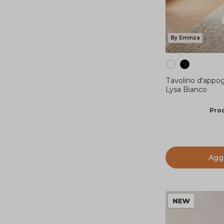
By Eminza
Tavolino d'appog
Lysa Bianco
Prod
Aggi