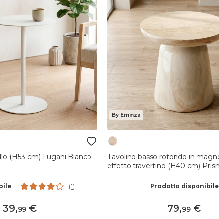
By Eminza
llo (H53 cm) Lugani Bianco
Tavolino basso rotondo in magne
effetto travertino (H40 cm) Pris
travertino
bile
Prodotto disponibile
(
1
)
39
,
79
,
99
99