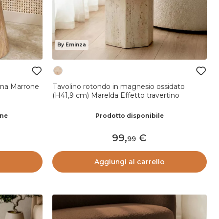
By Eminza
ina Marrone
Tavolino rotondo in magnesio ossidato
(H41,9 cm) Marelda Effetto travertino
ane
Prodotto disponibile
99
,
99
o
Aggiungi al carrello