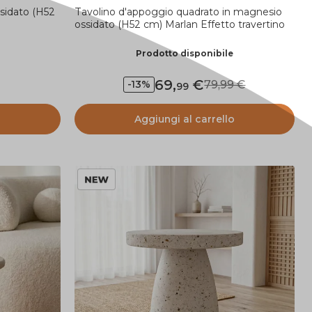
sidato (H52
Tavolino d'appoggio quadrato in magnesio
ossidato (H52 cm) Marlan Effetto travertino
Prodotto disponibile
69
,
79,99
-13%
99
o
Aggiungi al carrello