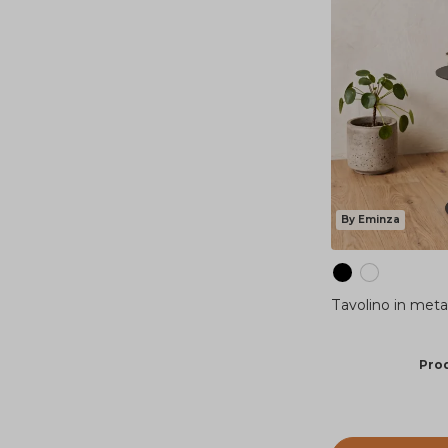
By Eminza
Tavolino in meta
Prod