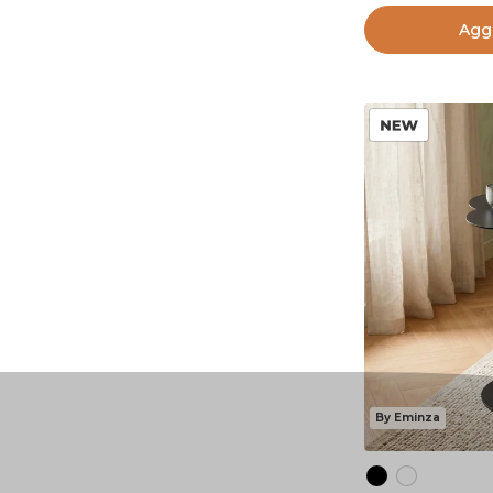
Aggi
By Eminza