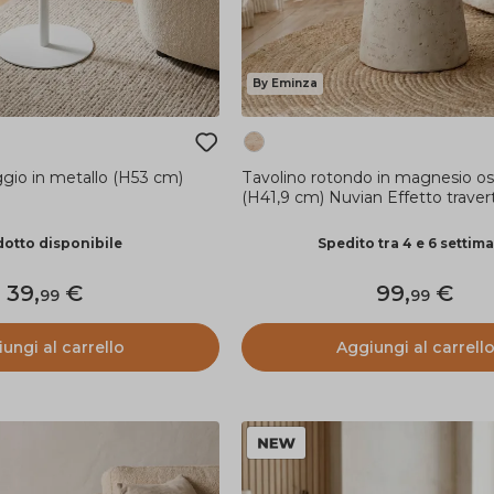
By Eminza
gio in metallo (H53 cm)
Tavolino rotondo in magnesio os
(H41,9 cm) Nuvian Effetto traver
otto disponibile
Spedito tra 4 e 6 settim
39
,
99
,
99
99
ungi al carrello
Aggiungi al carrell