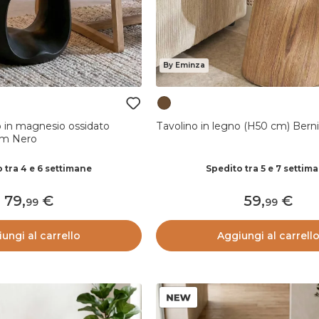
By Eminza
o in magnesio ossidato
Tavolino in legno (H50 cm) Bern
im Nero
 tra 4 e 6 settimane
Spedito tra 5 e 7 settim
79
,
59
,
99
99
ungi al carrello
Aggiungi al carrell