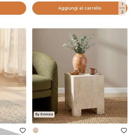
1
o
Aggiungi al carrello
2
By Eminza