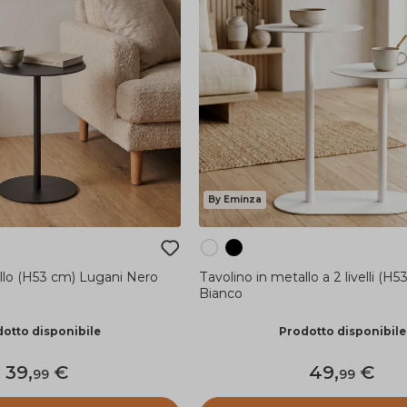
By Eminza
llo (H53 cm) Lugani Nero
Tavolino in metallo a 2 livelli (H
Bianco
otto disponibile
Prodotto disponibile
39
,
49
,
99
99