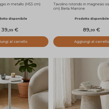
gio in metallo (H53 cm)
Tavolino rotondo in magnesio os
cm) Berla Marrone
otto disponibile
Prodotto disponibile
39
,
89
,
99
99
ungi al carrello
Aggiungi al carrell