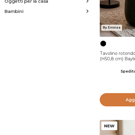
Oggetti per la casa
Bambini
By Eminza
Tavolino rotond
(H50,8 cm) Bayl
Spedito
Aggi