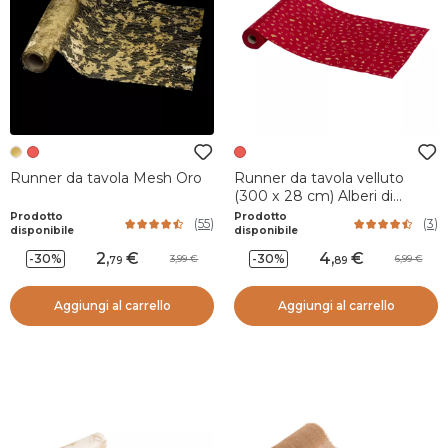
Runner da tavola Mesh Oro
Runner da tavola velluto
(300 x 28 cm) Alberi di
Natale Rosso
Prodotto
Prodotto
(
55
)
(
3
)
disponibile
disponibile
2
,
4
,
-30%
-30%
3,99
6,99
79
89
Aggiungi al carrello
Aggiungi al carrello