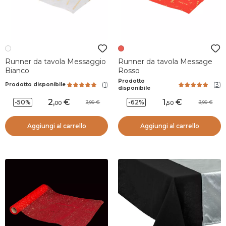
Runner da tavola Messaggio
Runner da tavola Message
Bianco
Rosso
Prodotto
(
1
)
(
3
)
Prodotto disponibile
disponibile
2
,
1
,
-50%
-62%
3,99
3,99
00
50
Aggiungi al carrello
Aggiungi al carrello