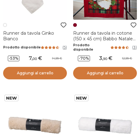
Runner da tavola Ginko
Runner da tavola in cotone
Bianco
(150 x 45 cm) Babbo Natale
Harold Bordeaux
Prodotto
(
5
)
(
3
)
Prodotto disponibile
disponibile
7
,
3
,
-53%
-70%
14,99
12,99
00
90
Aggiungi al carrello
Aggiungi al carrello