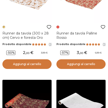
Runner da tavola (300 x 28
Runner da tavola Palline
cm) Cervo e foresta Oro
Rosso
(
1
)
(
1
)
Prodotto disponibile
Prodotto disponibile
2
,
3
,
-50%
-57%
3,99
6,99
00
00
Aggiungi al carrello
Aggiungi al carrello