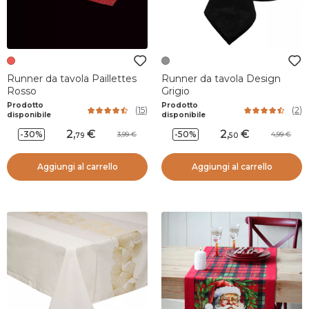
Runner da tavola Paillettes
Runner da tavola Design
Rosso
Grigio
Prodotto
Prodotto
(
15
)
(
2
)
disponibile
disponibile
2
,
2
,
-30%
-50%
3,99
4,99
79
50
Aggiungi al carrello
Aggiungi al carrello