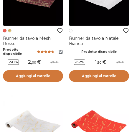
Runner da tavola Mesh
Runner da tavola Natale
Rosso
Bianco
Prodotto
(
13
)
Prodotto disponibile
disponibile
2
,
1
,
-50%
-62%
3,99
3,99
00
50
Aggiungi al carrello
Aggiungi al carrello