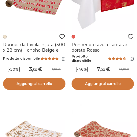
Runner da tavola in juta (300
Runner da tavola Fantasie
x 28 cm) Hohoho Beige e
dorate Rosso
rosso
Prodotto
(
1
)
(
2
)
Prodotto disponibile
disponibile
3
,
7
,
-50%
-46%
6,99
12,99
50
00
Aggiungi al carrello
Aggiungi al carrello