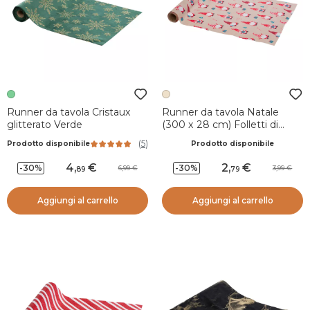
Runner da tavola Cristaux
Runner da tavola Natale
glitterato Verde
(300 x 28 cm) Folletti di
Natale Beige e rosso
(
5
)
Prodotto disponibile
Prodotto disponibile
4
,
2
,
-30%
-30%
6,99
3,99
89
79
Aggiungi al carrello
Aggiungi al carrello