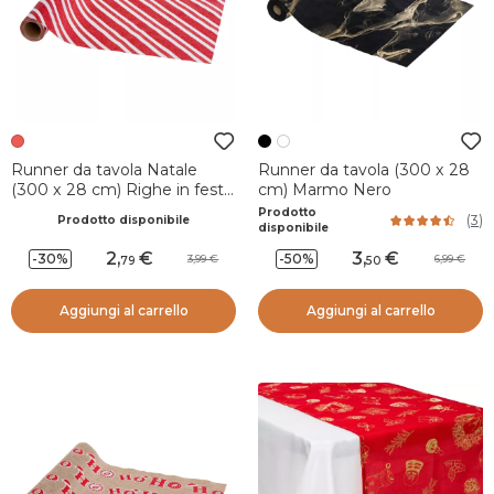
Runner da tavola Natale
Runner da tavola (300 x 28
(300 x 28 cm) Righe in festa
cm) Marmo Nero
Bianco e rosso
Prodotto
(
3
)
Prodotto disponibile
disponibile
2
,
3
,
-30%
-50%
3,99
6,99
79
50
Aggiungi al carrello
Aggiungi al carrello