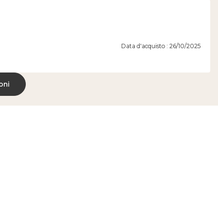
Data d'acquisto : 26/10/2025
oni
Spedizione il
 *
giorno stesso *