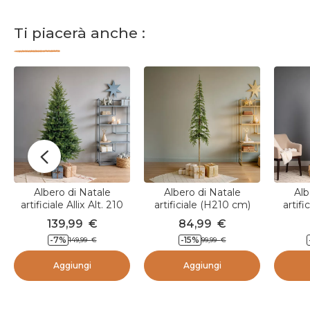
b
b
Ti piacerà anche :
l
i
c
a
t
o
d
a
Albero di Natale
Albero di Natale
Alb
artificiale Allix Alt. 210
artificiale (H210 cm)
artifi
cm Verde abete
Sierra Verde abete
210 cm
139,99
€
84,99
€
-7
%
-15
%
149,99
€
99,99
€
Aggiungi
Aggiungi