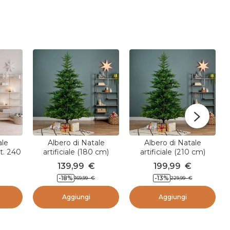
b
b
l
i
c
a
t
o
d
a
ale
Albero di Natale
Albero di Natale
lt. 240
artificiale (180 cm)
artificiale (210 cm)
vato
Glorious Verde abete
Glorious Verde abete
139,99
€
199,99
€
-18
%
-13
%
169,99
€
229,99
€
Aggiungi
Aggiungi