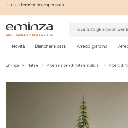
La tua
fedeltà
ricompensata
ARREDAMENTO PER LA CASA
Novità
Biancheria casa
Arredo giardino
Arre
Eminza
Natale
Alberi e alberi di Natale artificiali
Albero di Na