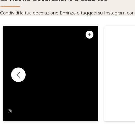
Condividi la tua decorazione Eminza e taggaci su Instagram co
P
soclodes
o
s
t
p
u