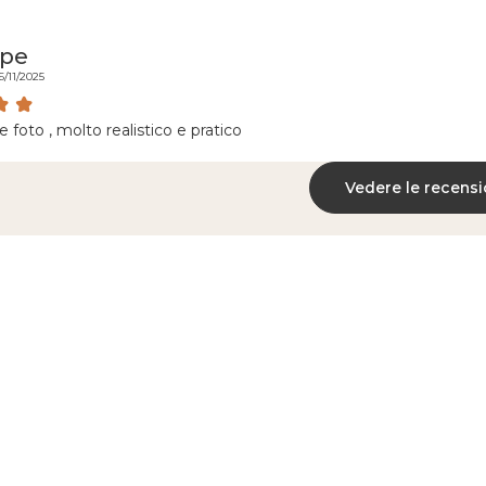
ppe
6/11/2025
le foto , molto realistico e pratico
Vedere le recensi
Pagamento
Reso gratuito
sicuro