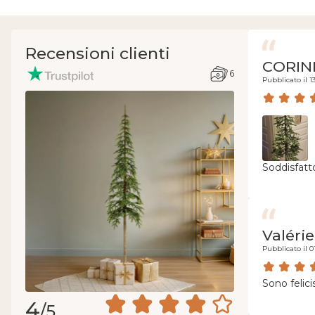
Recensioni clienti
CORIN
6
Pubblicato il 1
Soddisfatto
Valérie
Pubblicato il 0
Sono felic
4
/5