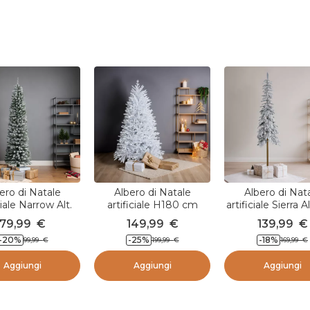
b
b
l
i
c
a
t
o
d
a
ero di Natale
Albero di Natale
Albero di Nat
ciale Narrow Alt.
artificiale H180 cm
artificiale Sierra A
 Verde innevato
Quebec Bianco
cm Verde inne
79,99
€
149,99
€
139,99
€
-20
%
-25
%
-18
%
99,99
€
199,99
€
169,99
€
Aggiungi
Aggiungi
Aggiungi