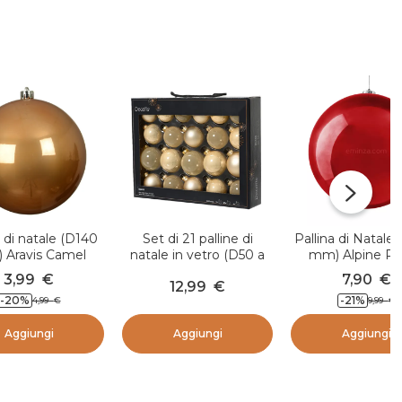
a di natale (D140
Set di 21 palline di
Pallina di Natale
 Aravis Camel
natale in vetro (D50 a
mm) Alpine Ro
70 mm) Assortite
3,99
€
7,90
€
12,99
€
Cristallo Perla
-20
%
-21
%
4,99
€
9,99
€
Aggiungi
Aggiungi
Aggiungi