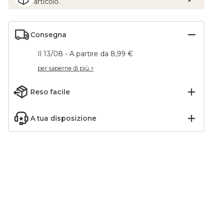
articolo.
Consegna
Il 13/08 - A partire da 8,99 €
per saperne di più >
Reso facile
A tua disposizione
 (D200
Set di 12 palline di
sso
Natale (D60 mm) Aravis
Arancione
4,90
€
-18
%
5,99
€
Aggiungi