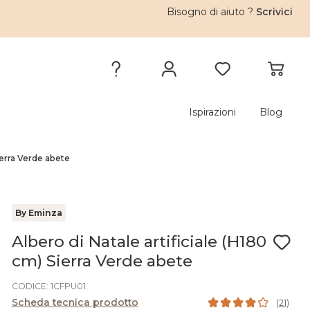
Bisogno di aiuto ?
Scrivici
Ispirazioni
Blog
Sierra Verde abete
By Eminza
Albero di Natale artificiale (H180
cm) Sierra Verde abete
CODICE: 1CFPU01
Scheda tecnica prodotto
(
21
)