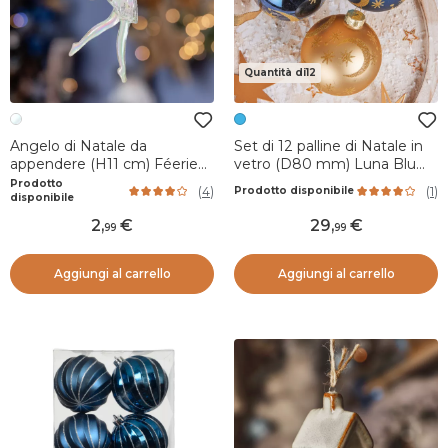
Quantità di12
Angelo di Natale da
Set di 12 palline di Natale in
appendere (H11 cm) Féerie
vetro (D80 mm) Luna Blu
Trasparente iridescente
notte e dorato
Prodotto
(
4
)
(
1
)
Prodotto disponibile
disponibile
2
,
29
,
99
99
Aggiungi al carrello
Aggiungi al carrello