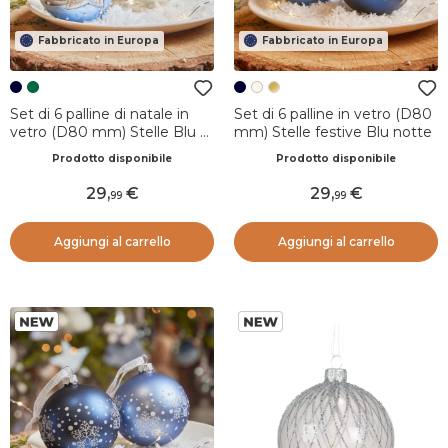
Fabbricato in Europa
Fabbricato in Europa
Set di 6 palline di natale in
Set di 6 palline in vetro (D80
vetro (D80 mm) Stelle Blu e
mm) Stelle festive Blu notte
bianco
Prodotto disponibile
Prodotto disponibile
29
,
29
,
99
99
Aggiungi al carrello
Aggiungi al carrello