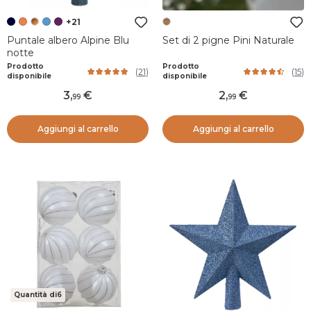
+21
Puntale albero Alpine Blu
Set di 2 pigne Pini Naturale
notte
Prodotto
Prodotto
(
21
)
(
15
)
disponibile
disponibile
3
,
2
,
99
99
Aggiungi al carrello
Aggiungi al carrello
Quantità di6