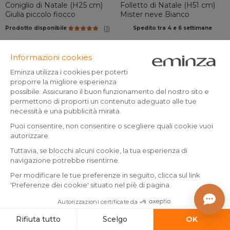
Coniglio di Natale (H25 cm)
Folletto di Natale (H51 cm)
Giulia piccolo fiocco
Mister neve Bianco
(
1
)
Prodotto disponibile
Spedito tra 4 e 6 settimane
9
,
16
,
-30%
12,99
09
99
Aggiungi al carrello
Aggiungi al carrello