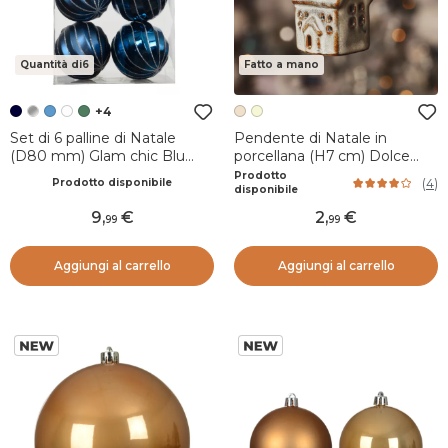
Quantità di6
Fatto a mano
+4
Set di 6 palline di Natale
Pendente di Natale in
(D80 mm) Glam chic Blu
porcellana (H7 cm) Dolce
notte
Casa Beige
Prodotto
(
4
)
Prodotto disponibile
disponibile
9
,
2
,
99
99
Aggiungi al carrello
Aggiungi al carrello