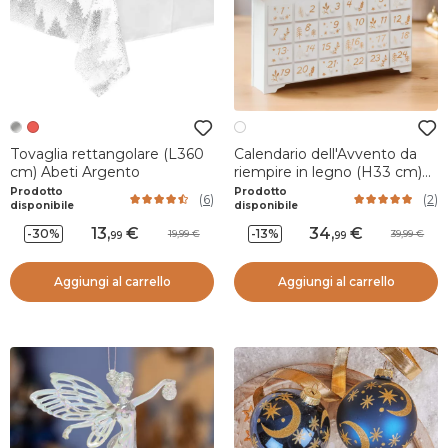
Tovaglia rettangolare (L360
Calendario dell'Avvento da
cm) Abeti Argento
riempire in legno (H33 cm)
Casa della Foresta Bianco
Prodotto
Prodotto
(
6
)
(
2
)
disponibile
disponibile
13
,
34
,
-30%
-13%
19,99
39,99
99
99
Aggiungi al carrello
Aggiungi al carrello