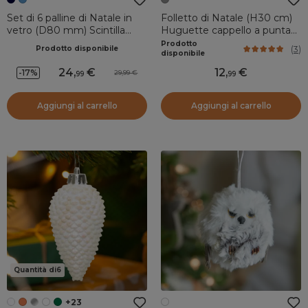
Set di 6 palline di Natale in
Folletto di Natale (H30 cm)
vetro (D80 mm) Scintilla
Huguette cappello a punta
d'inverno Blu notte e
Grigio
Prodotto
(
3
)
Prodotto disponibile
Argento
disponibile
24
,
12
,
-17%
29,99
99
99
Aggiungi al carrello
Aggiungi al carrello
Quantità di6
+23