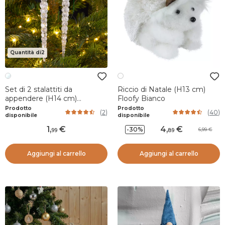
Quantità di2
Set di 2 stalattiti da
Riccio di Natale (H13 cm)
appendere (H14 cm)
Floofy Bianco
Ghiaccio Trasparente
Prodotto
Prodotto
(
2
)
(
40
)
argentato
disponibile
disponibile
1
,
4
,
-30%
6,99
99
89
Aggiungi al carrello
Aggiungi al carrello