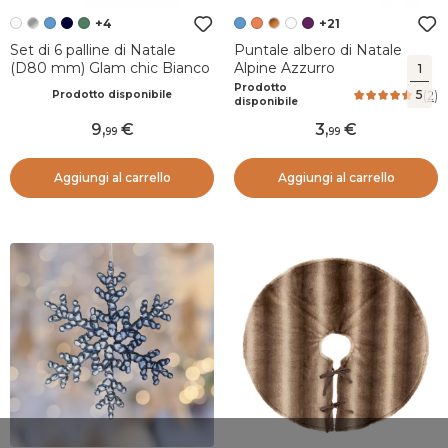
+4
+21
Set di 6 palline di Natale
Puntale albero di Natale
(D80 mm) Glam chic Bianco
Alpine Azzurro
1
Prodotto
5
(
2
)
Prodotto disponibile
disponibile
9
,
3
,
99
99
Aggiungi al carrello
Aggiungi al carrello