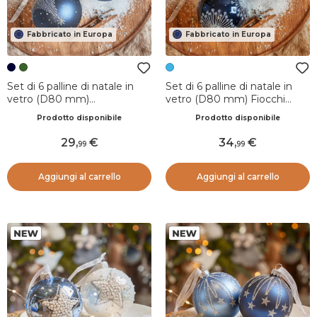
Fabbricato in Europa
Fabbricato in Europa
Set di 6 palline di natale in
Set di 6 palline di natale in
vetro (D80 mm)
vetro (D80 mm) Fiocchi
Costellazione Blu notte e
Argento Blu
Prodotto disponibile
Prodotto disponibile
argento
29
,
34
,
99
99
Aggiungi al carrello
Aggiungi al carrello