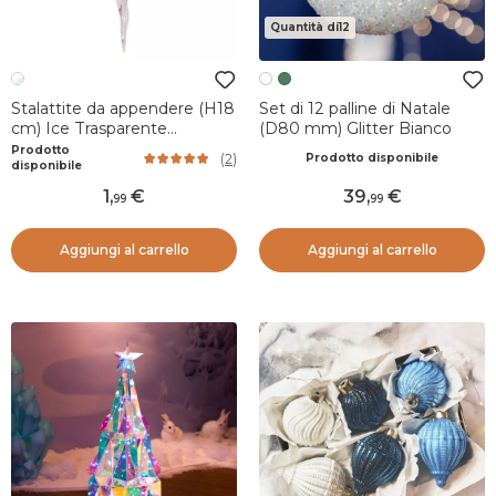
Quantità di12
Stalattite da appendere (H18
Set di 12 palline di Natale
cm) Ice Trasparente
(D80 mm) Glitter Bianco
iridescente
Prodotto
(
2
)
Prodotto disponibile
disponibile
1
,
39
,
99
99
Aggiungi al carrello
Aggiungi al carrello