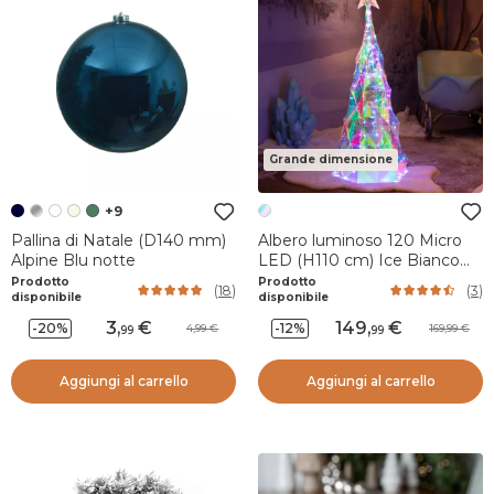
Grande dimensione
+9
Pallina di Natale (D140 mm)
Albero luminoso 120 Micro
Alpine Blu notte
LED (H110 cm) Ice Bianco
freddo
Prodotto
Prodotto
(
18
)
(
3
)
disponibile
disponibile
3
,
149
,
-20%
-12%
4,99
169,99
99
99
Aggiungi al carrello
Aggiungi al carrello