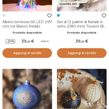
Quantità di12
Albero luminoso 60 LED (H51
Set di 12 palline di Natale in
cm) Ice Bianco freddo
vetro (D80 mm) Torsioni Blu
e bianco
Prodotto disponibile
Prodotto disponibile
39
,
39
,
-20%
49,99
99
99
Aggiungi al carrello
Aggiungi al carrello