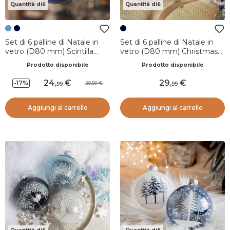
Quantità di6
Quantità di6
Set di 6 palline di Natale in
Set di 6 palline di Natale in
vetro (D80 mm) Scintilla
vetro (D80 mm) Christmas
d'inverno Blu cielo e Argento
night Bianco lana e blu notte
Prodotto disponibile
Prodotto disponibile
24
,
29
,
-17%
29,99
99
99
Aggiungi al carrello
Aggiungi al carrello