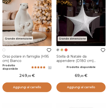
Grande dimensione
Grande dimensione
Orso polare in famiglia (H95
Stella di Natale da
cm) Bianco
appendere (D180 cm)
Christmas Argento
Prodotto
(
6
)
Prodotto disponibile
disponibile
249
,
69
,
99
99
Aggiungi al carrello
Aggiungi al carrello