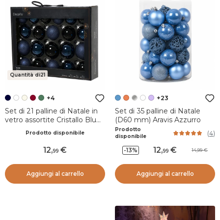
Quantità di21
+4
+23
Set di 21 palline di Natale in
Set di 35 palline di Natale
vetro assortite Cristallo Blu
(D60 mm) Aravis Azzurro
notte
Prodotto
(
4
)
Prodotto disponibile
disponibile
12
,
12
,
-13%
14,99
99
99
Aggiungi al carrello
Aggiungi al carrello