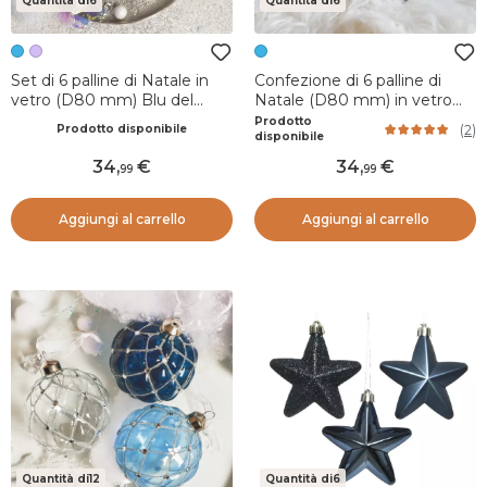
Quantità di6
Quantità di6
Set di 6 palline di Natale in
Confezione di 6 palline di
vetro (D80 mm) Blu del
Natale (D80 mm) in vetro
Caucaso
Foresta Blu
Prodotto
(
2
)
Prodotto disponibile
disponibile
34
,
34
,
99
99
Aggiungi al carrello
Aggiungi al carrello
Quantità di12
Quantità di6