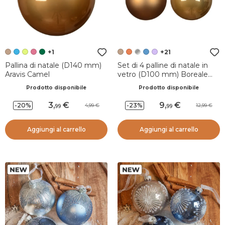
+1
+21
Pallina di natale (D140 mm)
Set di 4 palline di natale in
Aravis Camel
vetro (D100 mm) Boreale
Caramello
Prodotto disponibile
Prodotto disponibile
3
,
9
,
-20%
-23%
4,99
12,99
99
99
Aggiungi al carrello
Aggiungi al carrello