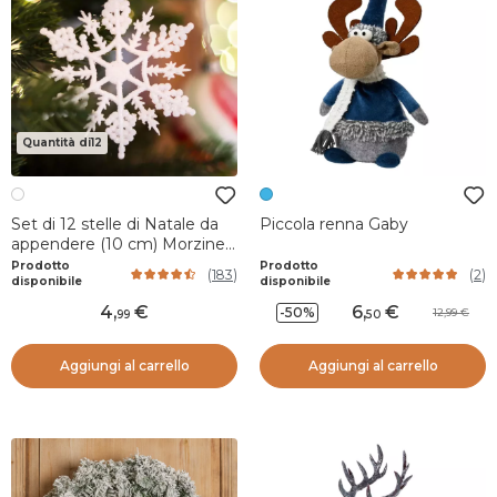
Quantità di12
Set di 12 stelle di Natale da
Piccola renna Gaby
appendere (10 cm) Morzine
Bianco
Prodotto
Prodotto
(
183
)
(
2
)
disponibile
disponibile
4
,
6
,
-50%
12,99
99
50
Aggiungi al carrello
Aggiungi al carrello