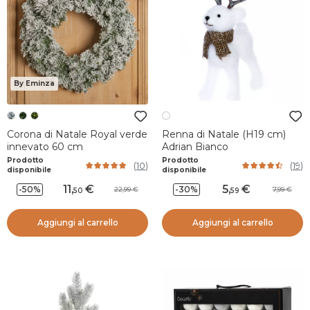
By Eminza
Corona di Natale Royal verde
Renna di Natale (H19 cm)
innevato 60 cm
Adrian Bianco
Prodotto
Prodotto
(
10
)
(
19
)
disponibile
disponibile
11
,
5
,
-50%
-30%
22,99
7,99
50
59
Aggiungi al carrello
Aggiungi al carrello