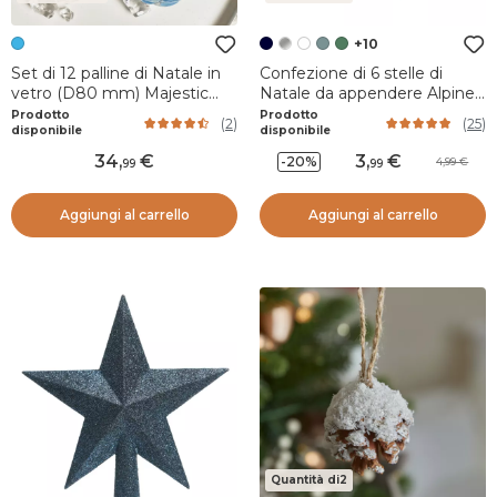
+10
Set di 12 palline di Natale in
Confezione di 6 stelle di
vetro (D80 mm) Majestic
Natale da appendere Alpine
Blu e trasparente
Blu notte
Prodotto
Prodotto
(
2
)
(
25
)
disponibile
disponibile
34
,
3
,
-20%
4,99
99
99
Aggiungi al carrello
Aggiungi al carrello
Quantità di2