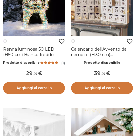
Renna luminosa 50 LED
Calendario dell'Avvento da
(H50 cm) Bianco freddo
riempire (H30 cm)
ghiaccio
Scandinavia Bianco
(
1
)
Prodotto disponibile
Prodotto disponibile
29
,
39
,
99
99
Aggiungi al carrello
Aggiungi al carrello