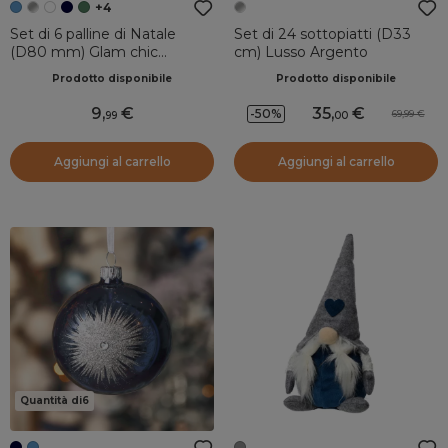
+4
Set di 6 palline di Natale
Set di 24 sottopiatti (D33
(D80 mm) Glam chic
cm) Lusso Argento
Azzurro
Prodotto disponibile
Prodotto disponibile
9
,
35
,
-50%
69,99
99
00
Aggiungi al carrello
Aggiungi al carrello
Quantità di6