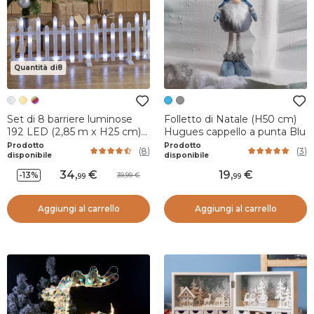
Quantità di8
Set di 8 barriere luminose
Folletto di Natale (H50 cm)
192 LED (2,85 m x H25 cm)
Hugues cappello a punta Blu
Incanto Bianco freddo
Prodotto
Prodotto
(
8
)
(
3
)
disponibile
disponibile
34
,
19
,
-13%
39,99
99
99
Aggiungi al carrello
Aggiungi al carrello