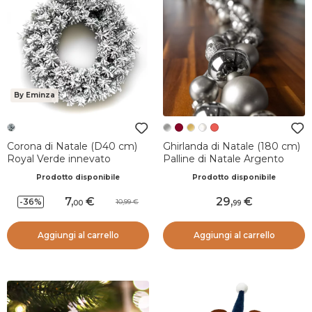
By Eminza
Corona di Natale (D40 cm)
Ghirlanda di Natale (180 cm)
Royal Verde innevato
Palline di Natale Argento
Prodotto disponibile
Prodotto disponibile
7
,
29
,
-36%
10,99
00
99
Aggiungi al carrello
Aggiungi al carrello