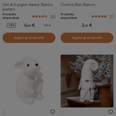
Set di 6 pigne Alpine Bianco
Civetta Bao Bianco
perlato
Prodotto
Prodotto
(
25
)
(
7
)
disponibile
disponibile
6
,
3
,
-13%
7,99
99
99
Aggiungi al carrello
Aggiungi al carrello