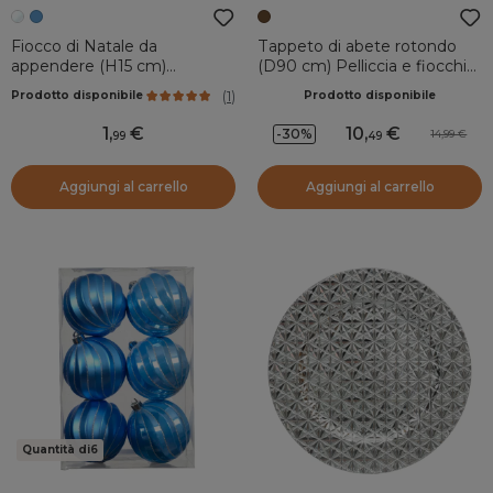
Fiocco di Natale da
Tappeto di abete rotondo
appendere (H15 cm)
(D90 cm) Pelliccia e fiocchi
Ghiacciato Trasparente
Marrone
(
1
)
Prodotto disponibile
Prodotto disponibile
bluastro
1
,
10
,
-30%
14,99
99
49
Aggiungi al carrello
Aggiungi al carrello
Quantità di6