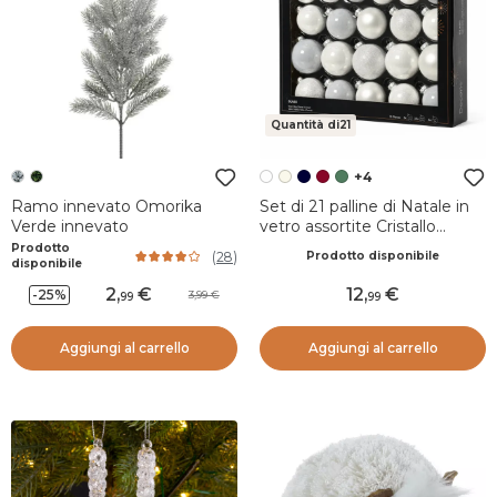
Quantità di21
+4
Ramo innevato Omorika
Set di 21 palline di Natale in
Verde innevato
vetro assortite Cristallo
Bianco invernale
Prodotto
(
28
)
Prodotto disponibile
disponibile
2
,
12
,
-25%
3,99
99
99
Aggiungi al carrello
Aggiungi al carrello