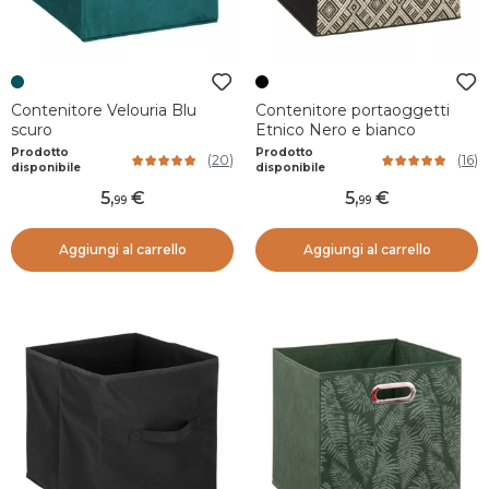
Contenitore Velouria Blu
Contenitore portaoggetti
scuro
Etnico Nero e bianco
Prodotto
Prodotto
(
20
)
(
16
)
disponibile
disponibile
5
,
5
,
99
99
Aggiungi al carrello
Aggiungi al carrello