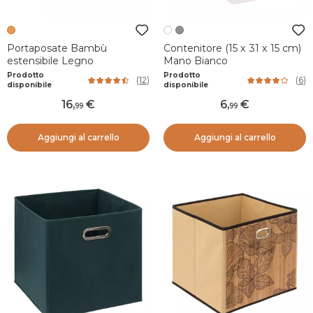
Portaposate Bambù
Contenitore (15 x 31 x 15 cm)
estensibile Legno
Mano Bianco
Prodotto
Prodotto
(
12
)
(
6
)
disponibile
disponibile
16
,
6
,
99
99
Aggiungi al carrello
Aggiungi al carrello