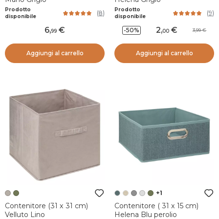
Prodotto
Prodotto
(
8
)
(
9
)
disponibile
disponibile
6
,
2
,
-50%
3,99
99
00
Aggiungi al carrello
Aggiungi al carrello
+1
Contenitore (31 x 31 cm)
Contenitore ( 31 x 15 cm)
Velluto Lino
Helena Blu perolio