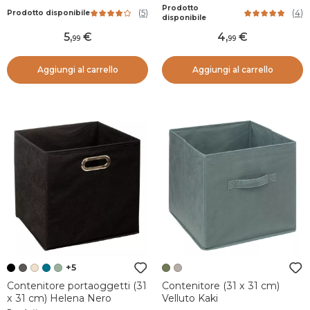
Prodotto
(
5
)
(
4
)
Prodotto disponibile
disponibile
5
,
4
,
99
99
Aggiungi al carrello
Aggiungi al carrello
+5
Contenitore portaoggetti (31
Contenitore (31 x 31 cm)
x 31 cm) Helena Nero
Velluto Kaki