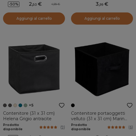
2
,
3
,
-50%
4,99
50
99
Aggiungi al carrello
Aggiungi al carrello
+5
Contenitore (31 x 31 cm)
Contenitore portaoggetti
Helena Grigio antracite
velluto (31 x 31 cm) Marin
Nero
Prodotto
Prodotto
(
9
)
(
6
)
disponibile
disponibile