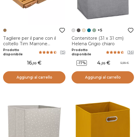
+5
Tagliere per il pane con il
Contenitore (31 x 31 cm)
coltello Tim Marrone
Helena Grigio chiaro
naturale
Prodotto
Prodotto
(
15
)
(
36
)
disponibile
disponibile
16
,
4
,
-17%
5,99
99
99
Aggiungi al carrello
Aggiungi al carrello