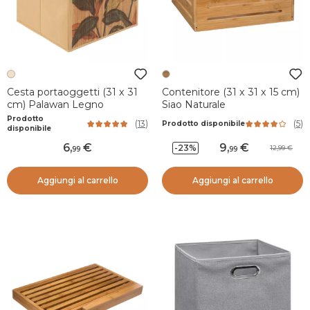
Cesta portaoggetti (31 x 31
Contenitore (31 x 31 x 15 cm)
cm) Palawan Legno
Siao Naturale
Prodotto
(
13
)
(
5
)
Prodotto disponibile
disponibile
6
,
9
,
-23%
12,99
99
99
Aggiungi al carrello
Aggiungi al carrello