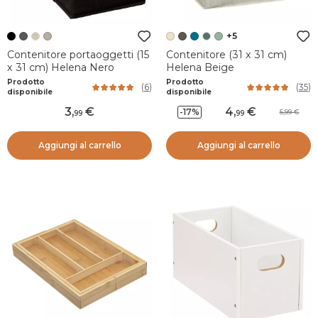
+5
Contenitore portaoggetti (15
Contenitore (31 x 31 cm)
x 31 cm) Helena Nero
Helena Beige
Prodotto
Prodotto
(
6
)
(
35
)
disponibile
disponibile
3
,
4
,
-17%
5,99
99
99
Aggiungi al carrello
Aggiungi al carrello