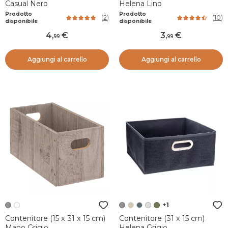
Casual Nero
Helena Lino
Prodotto
Prodotto
(
2
)
(
10
)
disponibile
disponibile
4
,
3
,
99
99
Aggiungi al carrello
Aggiungi al carrello
+1
Contenitore (15 x 31 x 15 cm)
Contenitore (31 x 15 cm)
Mano Grigio
Helena Grigio