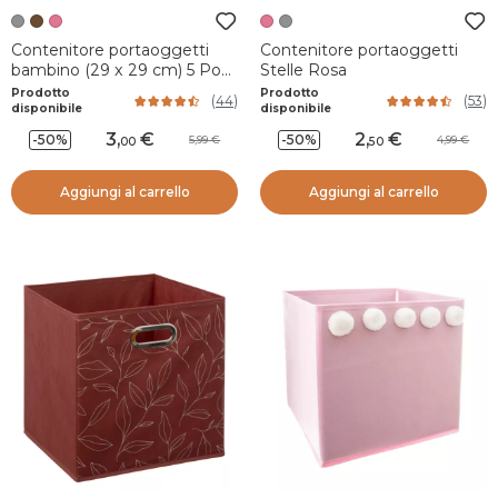
Contenitore portaoggetti
Contenitore portaoggetti
bambino (29 x 29 cm) 5 Pon
Stelle Rosa
pon Grigio
Prodotto
Prodotto
(
44
)
(
53
)
disponibile
disponibile
3
,
2
,
-50%
-50%
5,99
4,99
00
50
Aggiungi al carrello
Aggiungi al carrello