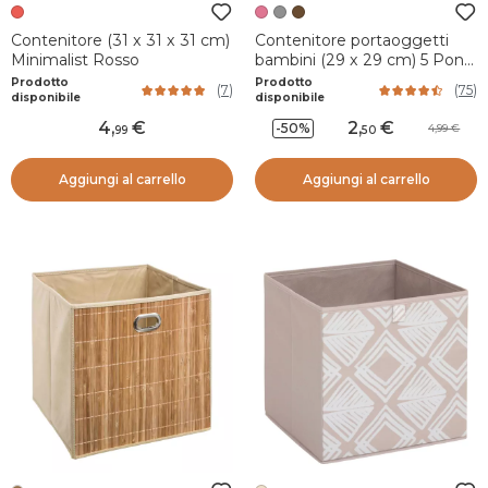
Contenitore (31 x 31 x 31 cm)
Contenitore portaoggetti
Minimalist Rosso
bambini (29 x 29 cm) 5 Pon
pon Rosa
Prodotto
Prodotto
(
7
)
(
75
)
disponibile
disponibile
4
,
2
,
-50%
4,99
99
50
Aggiungi al carrello
Aggiungi al carrello