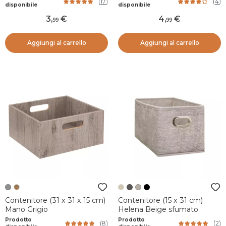
(
17
)
(
4
)
disponibile
disponibile
3
,
4
,
99
99
Aggiungi al carrello
Aggiungi al carrello
Contenitore (31 x 31 x 15 cm)
Contenitore (15 x 31 cm)
Mano Grigio
Helena Beige sfumato
Prodotto
Prodotto
(
8
)
(
2
)