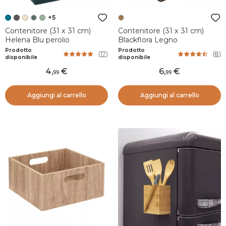
+5
Contenitore (31 x 31 cm)
Contenitore (31 x 31 cm)
Helena Blu perolio
Blackflora Legno
Prodotto
Prodotto
(
17
)
(
8
)
disponibile
disponibile
4
,
6
,
99
99
Aggiungi al carrello
Aggiungi al carrello