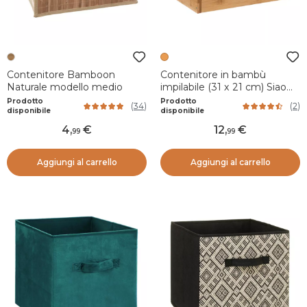
Contenitore Bamboon
Contenitore in bambù
Naturale modello medio
impilabile (31 x 21 cm) Siao
Naturale
Prodotto
Prodotto
(
34
)
(
2
)
disponibile
disponibile
4
,
12
,
99
99
Aggiungi al carrello
Aggiungi al carrello