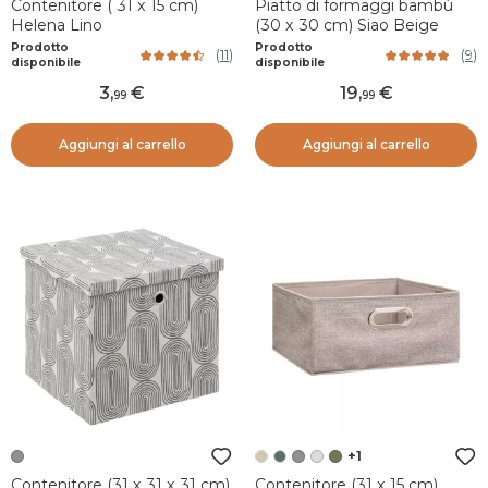
Contenitore ( 31 x 15 cm)
Piatto di formaggi bambù
Helena Lino
(30 x 30 cm) Siao Beige
Prodotto
Prodotto
(
11
)
(
9
)
disponibile
disponibile
3
,
19
,
99
99
Aggiungi al carrello
Aggiungi al carrello
+1
Contenitore (31 x 31 x 31 cm)
Contenitore (31 x 15 cm)