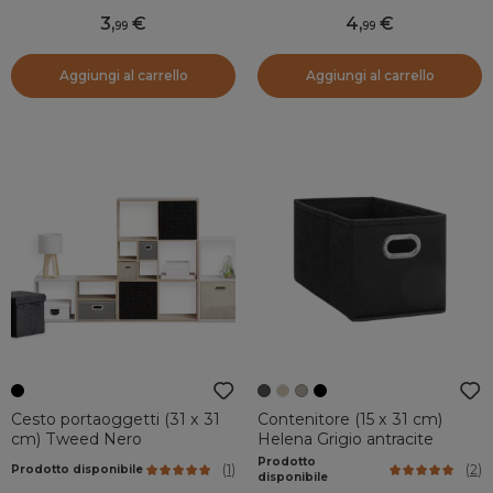
3
,
4
,
99
99
Aggiungi al carrello
Aggiungi al carrello
Cesto portaoggetti (31 x 31
Contenitore (15 x 31 cm)
cm) Tweed Nero
Helena Grigio antracite
Prodotto
(
1
)
(
2
)
Prodotto disponibile
disponibile