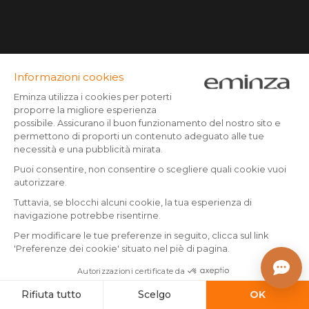
Scrivici
Pagamento sicuro
Carta di credito, Paypal, Bonifico, Scalapay x3 senza
interessi, Google/Apple pay
Seguici su :