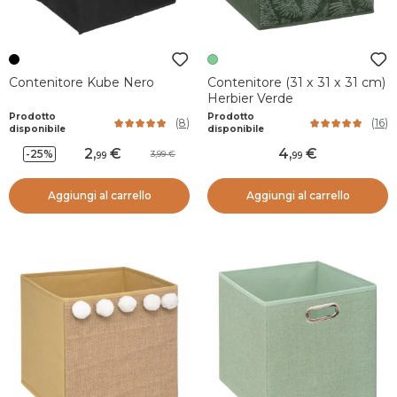
Contenitore Kube Nero
Contenitore (31 x 31 x 31 cm)
Herbier Verde
Prodotto
Prodotto
(
8
)
(
16
)
disponibile
disponibile
2
,
4
,
-25%
3,99
99
99
Aggiungi al carrello
Aggiungi al carrello