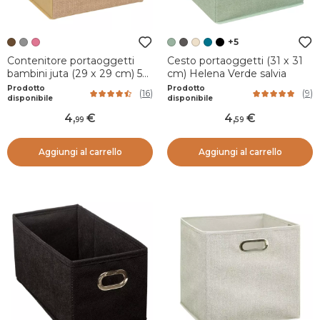
+5
Contenitore portaoggetti
Cesto portaoggetti (31 x 31
bambini juta (29 x 29 cm) 5
cm) Helena Verde salvia
pon pon Marrone
Prodotto
Prodotto
(
16
)
(
9
)
disponibile
disponibile
4
,
4
,
99
59
Aggiungi al carrello
Aggiungi al carrello