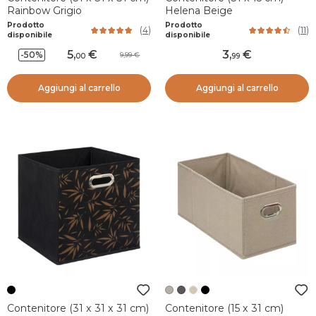
Rainbow Grigio
Helena Beige
Prodotto
Prodotto
(
4
)
(
11
)
disponibile
disponibile
5
,
3
,
-50%
9,99
00
99
Aggiungi al carrello
Aggiungi al carrello
Contenitore (31 x 31 x 31 cm)
Contenitore (15 x 31 cm)