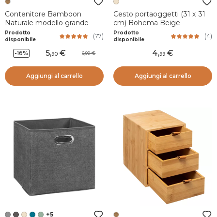
Contenitore Bamboon
Cesto portaoggetti (31 x 31
Naturale modello grande
cm) Bohema Beige
Prodotto
Prodotto
(
77
)
(
4
)
disponibile
disponibile
5
,
4
,
-16%
6,99
90
99
Aggiungi al carrello
Aggiungi al carrello
+5