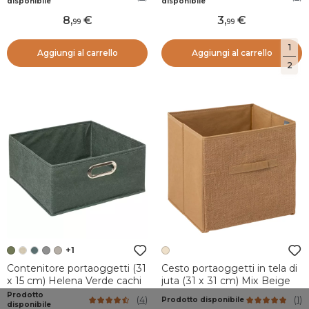
disponibile
disponibile
8
,
3
,
99
99
1
Aggiungi al carrello
Aggiungi al carrello
2
+1
Contenitore portaoggetti (31
Cesto portaoggetti in tela di
x 15 cm) Helena Verde cachi
juta (31 x 31 cm) Mix Beige
Prodotto
(
4
)
(
1
)
Prodotto disponibile
disponibile