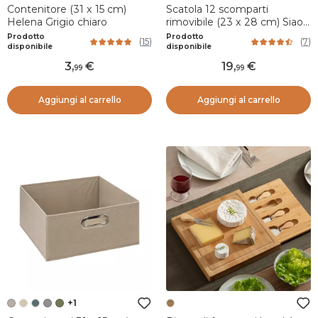
Contenitore (31 x 15 cm)
Scatola 12 scomparti
Helena Grigio chiaro
rimovibile (23 x 28 cm) Siao
Bambù
Prodotto
Prodotto
(
15
)
(
7
)
disponibile
disponibile
3
,
19
,
99
99
Aggiungi al carrello
Aggiungi al carrello
+1