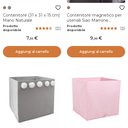
Contenitore (31 x 31 x 15 cm)
Contenitore magnetico per
Mano Naturale
utensili Siao Marrone
naturale
Prodotto
Prodotto
(
57
)
(
15
)
disponibile
disponibile
7
,
9
,
99
99
Aggiungi al carrello
Aggiungi al carrello