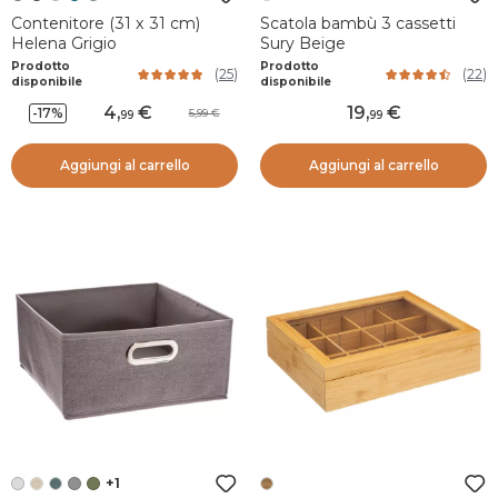
Contenitore (31 x 31 cm)
Scatola bambù 3 cassetti
Helena Grigio
Sury Beige
Prodotto
Prodotto
(
25
)
(
22
)
disponibile
disponibile
4
,
19
,
-17%
5,99
99
99
Aggiungi al carrello
Aggiungi al carrello
+1