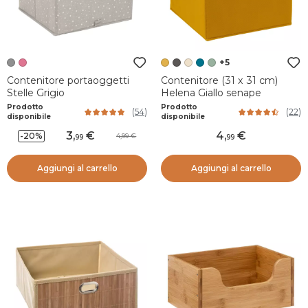
+5
Contenitore portaoggetti
Contenitore (31 x 31 cm)
Stelle Grigio
Helena Giallo senape
Prodotto
Prodotto
(
54
)
(
22
)
disponibile
disponibile
3
,
4
,
-20%
4,99
99
99
Aggiungi al carrello
Aggiungi al carrello