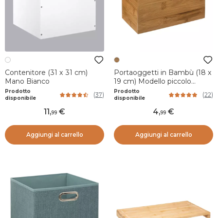
Contenitore (31 x 31 cm)
Portaoggetti in Bambù (18 x
Mano Bianco
19 cm) Modello piccolo
Naturale
Prodotto
Prodotto
(
37
)
(
22
)
disponibile
disponibile
11
,
4
,
99
99
Aggiungi al carrello
Aggiungi al carrello