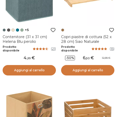
+5
Contenitore (31 x 31 cm)
Copri piastre di cottura (52 x
Helena Blu perolio
28 cm) Siao Naturale
Prodotto
Prodotto
(
21
)
(
15
)
disponibile
disponibile
4
,
6
,
-50%
12,99
99
50
Aggiungi al carrello
Aggiungi al carrello