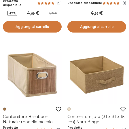
Prodotto
(
9
)
(
1
)
Prodotto disponibile
disponibile
4
,
4
,
-17%
5,99
99
99
Aggiungi al carrello
Aggiungi al carrello
Contenitore Bamboon
Contenitore juta (31 x 31 x 15
Naturale modello piccolo
cm) Naro Beige
Prodotto
Prodotto