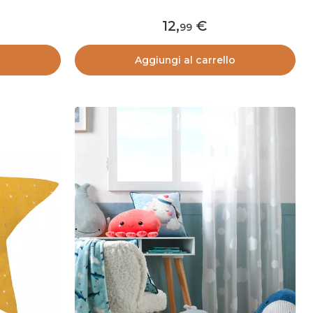
12
,
99
o
Aggiungi al carrello