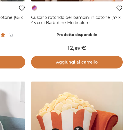
cotone (65 x
Cuscino rotondo per bambini in cotone (47 x
45 cm) Barbotine Multicolore
Prodotto disponibile
(
2
)
12
,
99
o
Aggiungi al carrello