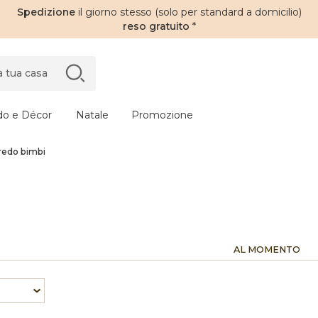
Spedizione
il giorno stesso (solo per standard a domicilio)
reso gratuito
*
do e Décor
Natale
Promozione
rredo bimbi
AL MOMENTO