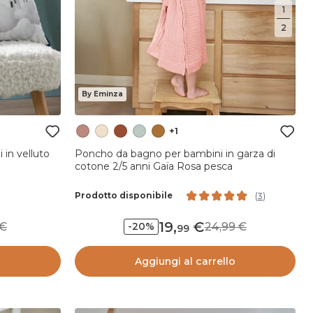
1
2
By Eminza
+1
 in velluto
Poncho da bagno per bambini in garza di
cotone 2/5 anni Gaïa Rosa pesca
Prodotto disponibile
(
3
)
19
,
9
24,99
-20%
99
o
Aggiungi al carrello