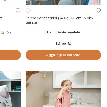
ra
Tenda per bambini (140 x 260 cm) Moby
Bianca
Prodotto disponibile
(
4
)
19
,
99
o
Aggiungi al carrello