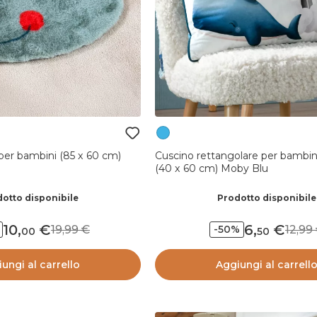
per bambini (85 x 60 cm)
Cuscino rettangolare per bambini
(40 x 60 cm) Moby Blu
otto disponibile
Prodotto disponibile
10
,
6
,
19,99
12,9
-50%
00
50
ungi al carrello
Aggiungi al carrell