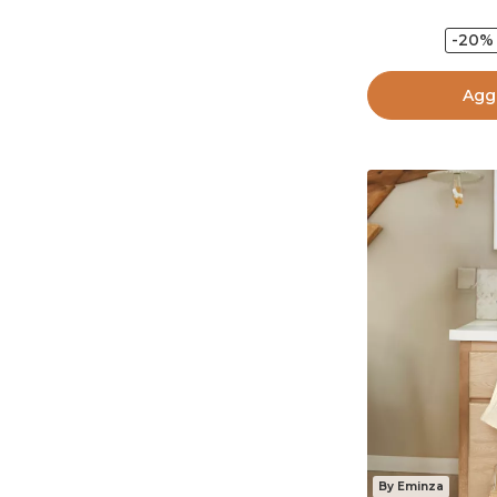
-20%
Aggi
By Eminza