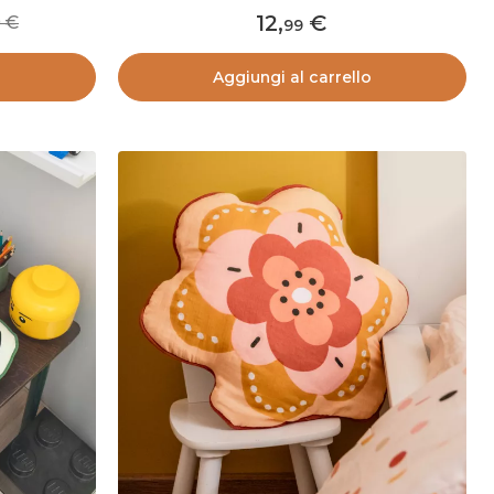
12
,
99
99
o
Aggiungi al carrello