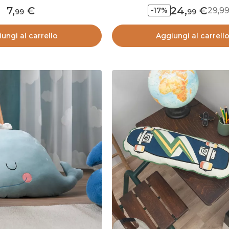
7
,
24
,
29,
-17%
99
99
ungi al carrello
Aggiungi al carrell