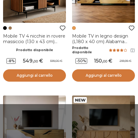
Mobile TV 4 nicchie in rovere
Mobile TV in legno design
massiccio (130 x 43 cm)
(L180 x 40 cm) Alabama
Rytm Nero
Bianco, nero e naturale
Prodotto
(
7
)
Prodotto disponibile
disponibile
549
,
150
,
-8%
-50%
599,00
299,99
00
00
Aggiungi al carrello
Aggiungi al carrello