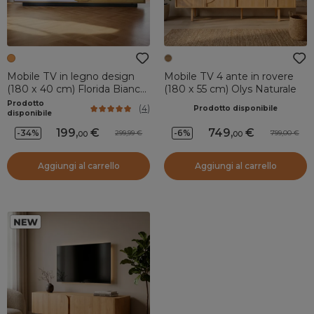
Mobile TV in legno design
Mobile TV 4 ante in rovere
(180 x 40 cm) Florida Bianco,
(180 x 55 cm) Olys Naturale
nero e naturale
Prodotto
(
4
)
Prodotto disponibile
disponibile
199
,
749
,
-34%
-6%
299,99
799,00
00
00
Aggiungi al carrello
Aggiungi al carrello