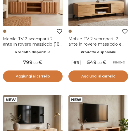
Mobile TV 2 scomparti 2
Mobile TV 2 scomparti 2
ante in rovere massiccio (180
ante in rovere massiccio e
x 45 cm) Altos Naturale
metallo (150 x 44 cm) Bristol
Prodotto disponibile
Prodotto disponibile
Naturale
799
,
549
,
-8%
599,00
00
00
Aggiungi al carrello
Aggiungi al carrello