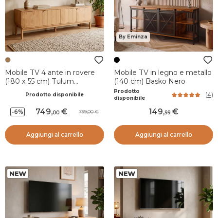
By Eminza
Mobile TV 4 ante in rovere
Mobile TV in legno e metallo
(180 x 55 cm) Tulum
(140 cm) Basko Nero
Naturale
Prodotto
(
4
)
Prodotto disponibile
disponibile
749
,
149
,
-6%
799,00
00
99
Aggiungi al carrello
Aggiungi al carrello