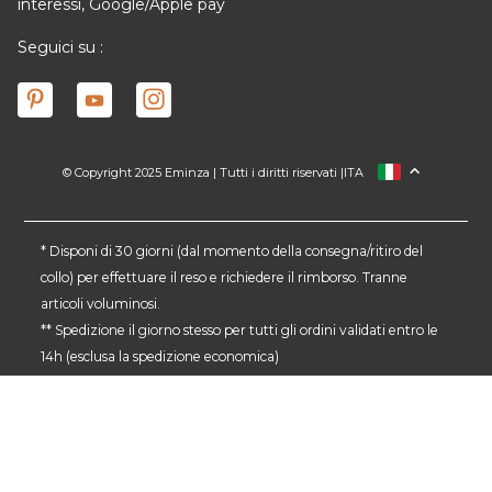
interessi, Google/Apple pay
Seguici su :
© Copyright 2025 Eminza | Tutti i diritti riservati |
ITA
FRANCIA
SPAGNA
GERMANIA
* Disponi di 30 giorni (dal momento della consegna/ritiro del
collo) per effettuare il reso e richiedere il rimborso. Tranne
PAESI BASSI
articoli voluminosi.
SVIZZERA
** Spedizione il giorno stesso per tutti gli ordini validati entro le
DANMARK
14h (esclusa la spedizione economica)