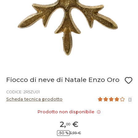
Fiocco di neve di Natale Enzo Oro
CODICE: 2R5ZU01
Scheda tecnica prodotto
(
1
)
Prodotto non disponibile
2
,
€
00
-50 %
3,99 €