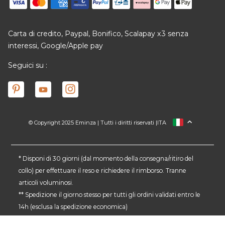
Carta di credito, Paypal, Bonifico, Scalapay x3 senza
interessi, Google/Apple pay
Seguici su :
© Copyright 2025 Eminza | Tutti i diritti riservati |
ITA
FRANCIA
SPAGNA
GERMANIA
* Disponi di 30 giorni (dal momento della consegna/ritiro del
collo) per effettuare il reso e richiedere il rimborso. Tranne
PAESI BASSI
articoli voluminosi.
SVIZZERA
** Spedizione il giorno stesso per tutti gli ordini validati entro le
DANMARK
14h (esclusa la spedizione economica)