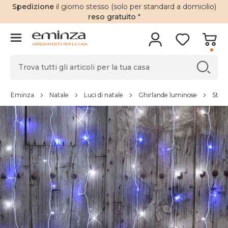
Spedizione
il giorno stesso (solo per standard a domicilio)
reso gratuito
*
ARREDAMENTO PER LA CASA
Eminza
Natale
Luci di natale
Ghirlande luminose
Stala