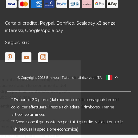
Carta di credito, Paypal, Bonifico, Scalapay x3 senza
interessi, Google/Apple pay
Seguici su :
© Copyright 2025 Eminza | Tutti i diritti riservati |
ITA
FRANCIA
SPAGNA
GERMANIA
* Disponi di 30 giorni (dal momento della consegna/ritiro del
collo) per effettuare il reso e richiedere il rimborso. Tranne
PAESI BASSI
articoli voluminosi.
SVIZZERA
** Spedizione il giorno stesso per tutti gli ordini validati entro le
DANMARK
14h (esclusa la spedizione economica)