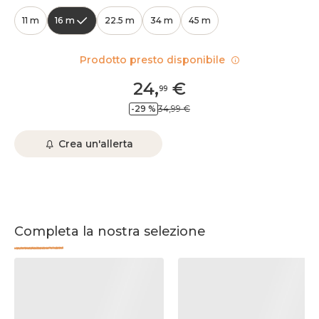
11 m
16 m
22.5 m
34 m
45 m
Prodotto presto disponibile
24
,
€
99
-29 %
34,99 €
Crea un'allerta
Completa la nostra selezione