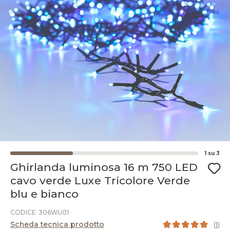
1
su
3
Ghirlanda luminosa 16 m 750 LED
cavo verde Luxe Tricolore Verde
blu e bianco
CODICE: 306WU01
Scheda tecnica prodotto
(
1
)