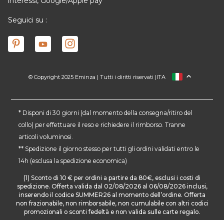
interessi, Google/Apple pay
Seguici su :
© Copyright 2025 Eminza | Tutti i diritti riservati |
ITA
FRANCIA
SPAGNA
GERMANIA
* Disponi di 30 giorni (dal momento della consegna/ritiro del
collo) per effettuare il reso e richiedere il rimborso. Tranne
PAESI BASSI
articoli voluminosi.
SVIZZERA
** Spedizione il giorno stesso per tutti gli ordini validati entro le
DANMARK
14h (esclusa la spedizione economica)
(1) Sconto di 10 € per ordini a partire da 80€, esclusi i costi di
spedizione. Offerta valida dal 02/08/2026 al 06/08/2026 inclusi,
inserendo il codice SUMMER26 al momento dell’ordine. Offerta
non frazionabile, non rimborsabile, non cumulabile con altri codici
promozionali o sconti fedeltà e non valida sulle carte regalo.