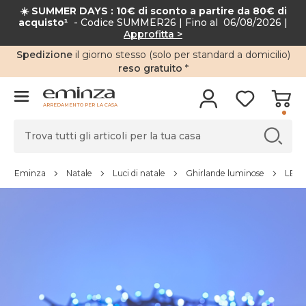
☀️ SUMMER DAYS : 10€ di sconto a partire da 80€ di
acquisto¹
- Codice SUMMER26 | Fino al 06/08/2026 |
Approfitta >
Spedizione
il giorno stesso (solo per standard a domicilio)
reso gratuito
*
ARREDAMENTO PER LA CASA
Eminza
Natale
Luci di natale
Ghirlande luminose
LED