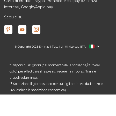
Carta di credito, Paypal, Bonifico, Scalapay x3 senza
interessi, Google/Apple pay
Seguici su :
© Copyright 2025 Eminza | Tutti i diritti riservati |
ITA
FRANCIA
SPAGNA
GERMANIA
* Disponi di 30 giorni (dal momento della consegna/ritiro del
collo) per effettuare il reso e richiedere il rimborso. Tranne
PAESI BASSI
articoli voluminosi.
SVIZZERA
** Spedizione il giorno stesso per tutti gli ordini validati entro le
DANMARK
14h (esclusa la spedizione economica)