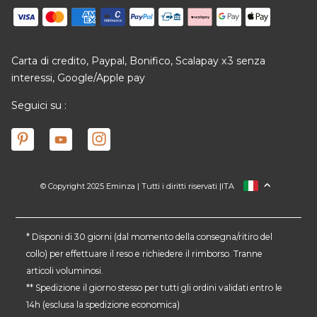
Carta di credito, Paypal, Bonifico, Scalapay x3 senza
interessi, Google/Apple pay
Seguici su :
© Copyright 2025 Eminza | Tutti i diritti riservati |
ITA
FRANCIA
SPAGNA
GERMANIA
* Disponi di 30 giorni (dal momento della consegna/ritiro del
collo) per effettuare il reso e richiedere il rimborso. Tranne
PAESI BASSI
articoli voluminosi.
SVIZZERA
** Spedizione il giorno stesso per tutti gli ordini validati entro le
DANMARK
14h (esclusa la spedizione economica)