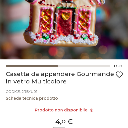
1
su
2
Casetta da appendere Gourmande
in vetro Multicolore
CODICE: 2RBYU01
Scheda tecnica prodotto
Prodotto non disponibile
4
,
€
50