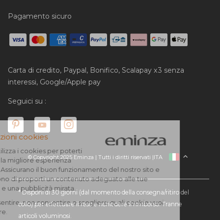
Pagamento sicuro
Carta di credito, Paypal, Bonifico, Scalapay x3 senza
interessi, Google/Apple pay
Seguici su :
© Copyright 2025 Eminza | Tutti i diritti riservati |
ITA
FRANCIA
SPAGNA
GERMANIA
* Disponi di 30 giorni (dal momento della consegna/ritiro del
collo) per effettuare il reso e richiedere il rimborso. Tranne
PAESI BASSI
articoli voluminosi.
SVIZZERA