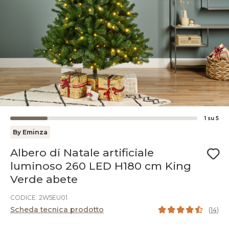
1
su
5
By Eminza
Albero di Natale artificiale
luminoso 260 LED H180 cm King
Verde abete
CODICE: 2W5EU01
Scheda tecnica prodotto
(
14
)