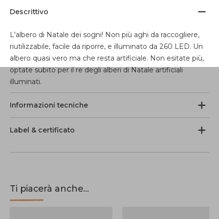
Descrittivo
L'albero di Natale dei sogni! Non più aghi da raccogliere,
riutilizzabile, facile da riporre, e illuminato da 260 LED. Un
albero quasi vero ma che resta artificiale. Non esitate più,
optate subito per il re degli alberi di Natale artificiali
illuminati.
Informazioni tecniche
Label & certificato
Ti piacerà anche...