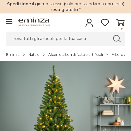
Spedizione
il giorno stesso (solo per standard a domicilio)
reso gratuito
*
ARREDAMENTO PER LA CASA
Eminza
Natale
Alberi e alberi di Natale artificiali
Albero di Na