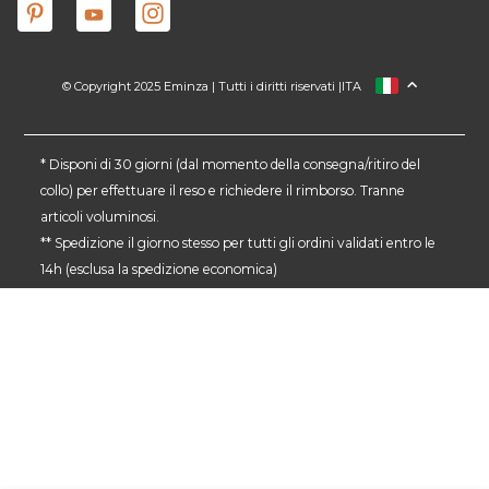
© Copyright 2025 Eminza | Tutti i diritti riservati |
ITA
FRANCIA
SPAGNA
GERMANIA
* Disponi di 30 giorni (dal momento della consegna/ritiro del
collo) per effettuare il reso e richiedere il rimborso. Tranne
PAESI BASSI
articoli voluminosi.
SVIZZERA
** Spedizione il giorno stesso per tutti gli ordini validati entro le
DANMARK
14h (esclusa la spedizione economica)