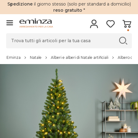
Spedizione
il giorno stesso (solo per standard a domicilio)
reso gratuito
*
ARREDAMENTO PER LA CASA
Eminza
Natale
Alberi e alberi di Natale artificiali
Albero di Na