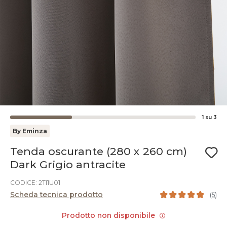
1
su
3
By Eminza
Tenda oscurante (280 x 260 cm)
Dark Grigio antracite
CODICE: 2TI1U01
Scheda tecnica prodotto
(
5
)
Prodotto non disponibile