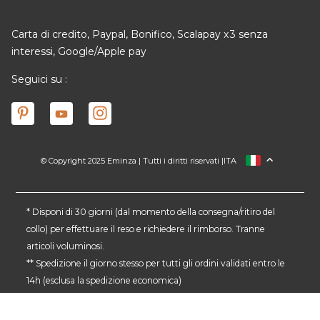
Carta di credito, Paypal, Bonifico, Scalapay x3 senza
interessi, Google/Apple pay
Seguici su :
© Copyright 2025 Eminza | Tutti i diritti riservati |
ITA
FRANCIA
SPAGNA
GERMANIA
* Disponi di 30 giorni (dal momento della consegna/ritiro del
collo) per effettuare il reso e richiedere il rimborso. Tranne
PAESI BASSI
articoli voluminosi.
SVIZZERA
** Spedizione il giorno stesso per tutti gli ordini validati entro le
DANMARK
14h (esclusa la spedizione economica)