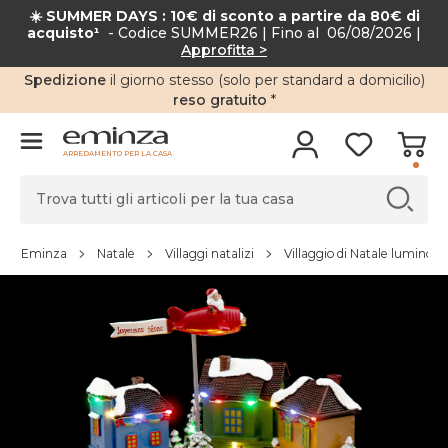
☀️ SUMMER DAYS : 10€ di sconto a partire da 80€ di
acquisto¹
- Codice SUMMER26 | Fino al 06/08/2026 |
Approfitta >
Spedizione
il giorno stesso (solo per standard a domicilio)
reso gratuito
*
ARREDAMENTO PER LA CASA
Eminza
Natale
Villaggi natalizi
Villaggio di Natale luminoso