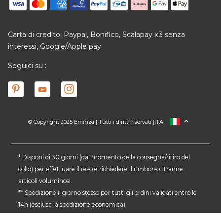
Carta di credito, Paypal, Bonifico, Scalapay x3 senza
interessi, Google/Apple pay
Seguici su :
© Copyright 2025 Eminza | Tutti i diritti riservati |
ITA
FRANCIA
SPAGNA
GERMANIA
* Disponi di 30 giorni (dal momento della consegna/ritiro del
collo) per effettuare il reso e richiedere il rimborso. Tranne
PAESI BASSI
articoli voluminosi.
SVIZZERA
** Spedizione il giorno stesso per tutti gli ordini validati entro le
DANMARK
14h (esclusa la spedizione economica)