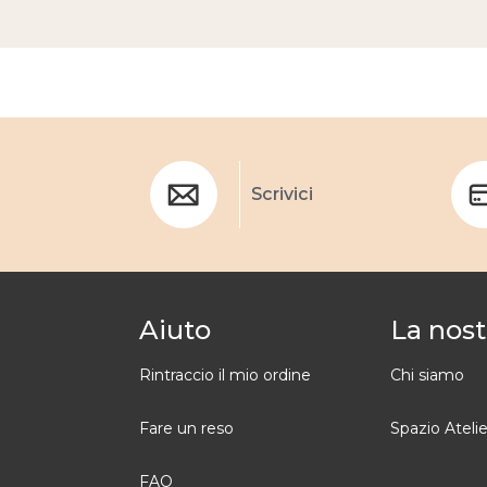
Scrivici
Aiuto
La nost
Rintraccio il mio ordine
Chi siamo
Fare un reso
Spazio Atelie
FAQ