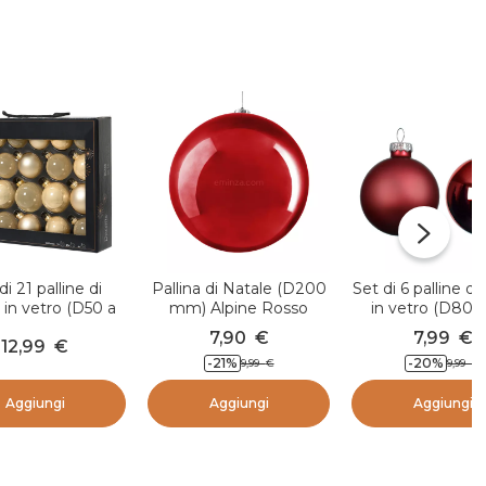
di 21 palline di
Pallina di Natale (D200
Set di 6 palline di
 in vetro (D50 a
mm) Alpine Rosso
in vetro (D80
mm) Assortite
Boreale Borde
7,90
€
7,99
€
12,99
€
istallo Perla
-21
%
-20
%
9,99
€
9,99
€
Aggiungi
Aggiungi
Aggiungi