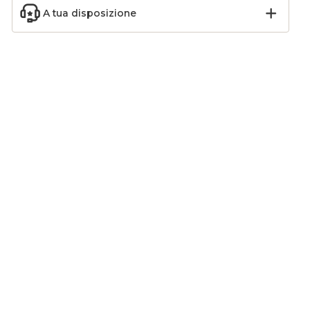
A tua disposizione
 Natale
Set di 35 palline di
 mm)
Natale (D60 mm) Aravis
aux
mix Bordeaux
12,99
€
-13
%
14,99
€
Aggiungi