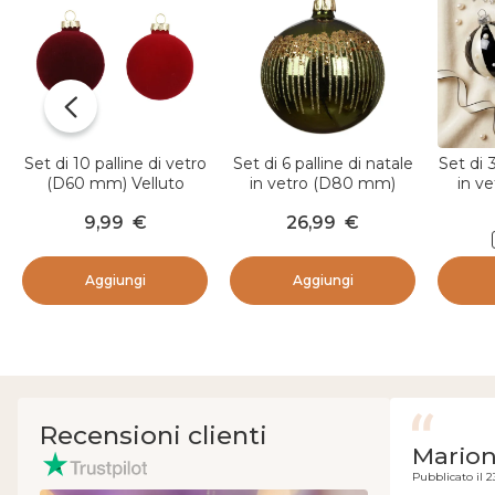
Set di 10 palline di vetro
Set di 6 palline di natale
Set di 3
(D60 mm) Velluto
in vetro (D80 mm)
in v
Rosso e bordeaux
Winter Féérie Verde
Carne
9,99
€
26,99
€
abete
Ne
Aggiungi
Aggiungi
Recensioni clienti
Marion
Pubblicato il 2