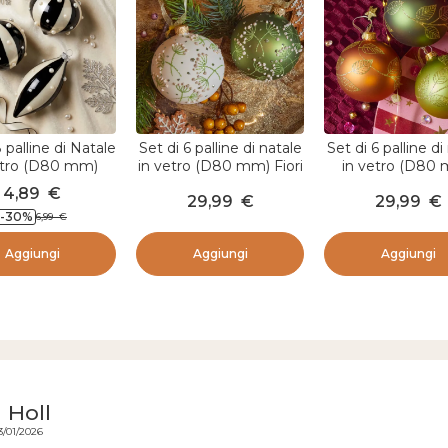
 palline di Natale
Set di 6 palline di natale
Set di 6 palline di
etro (D80 mm)
in vetro (D80 mm) Fiori
in vetro (D80
vale d'Inverno
del Caucaso Rosmarino
Fogliame Dorato
4,89
€
29,99
€
29,99
€
ro e Bianco
e bianco lana
e cognac
-30
%
6,99
€
Aggiungi
Aggiungi
Aggiungi
 Holl
3/01/2026