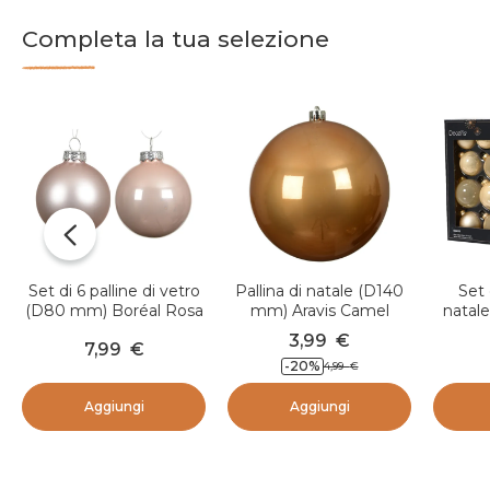
Completa la tua selezione
Set di 6 palline di vetro
Pallina di natale (D140
Set 
(D80 mm) Boréal Rosa
mm) Aravis Camel
natale
cipria
70 
3,99
€
7,99
€
Cr
-20
%
4,99
€
Aggiungi
Aggiungi