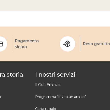
Pagamento
Reso gratuito
sicuro
ra storia
I nostri servizi
Il Club Eminza
r
Programma "Invita un amico"
Carta regalo