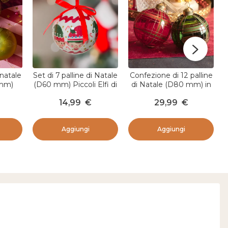
 natale
Set di 7 palline di Natale
Confezione di 12 palline
 mm)
(D60 mm) Piccoli Elfi di
di Natale (D80 mm) in
 Verde
Natale Bianco e rosso
vetro Lauri Rosso
14,99
€
29,99
€
Aggiungi
Aggiungi