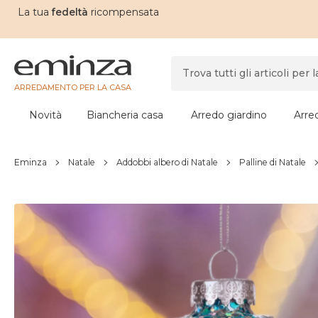
La tua
fedeltà
ricompensata
ARREDAMENTO PER LA CASA
Novità
Biancheria casa
Arredo giardino
Arre
Eminza
Natale
Addobbi albero di Natale
Palline di Natale