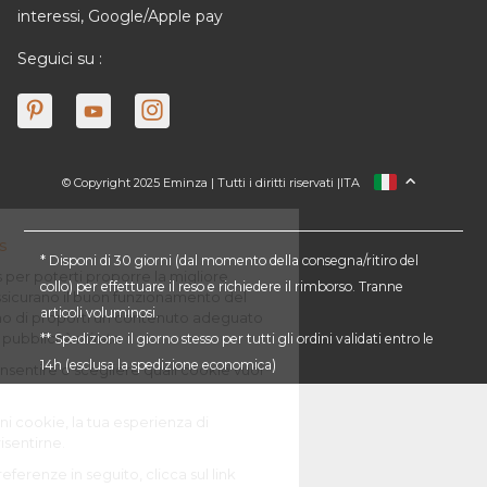
interessi, Google/Apple pay
Seguici su :
© Copyright 2025 Eminza | Tutti i diritti riservati |
ITA
FRANCIA
SPAGNA
GERMANIA
* Disponi di 30 giorni (dal momento della consegna/ritiro del
collo) per effettuare il reso e richiedere il rimborso. Tranne
PAESI BASSI
articoli voluminosi.
SVIZZERA
** Spedizione il giorno stesso per tutti gli ordini validati entro le
DANMARK
14h (esclusa la spedizione economica)