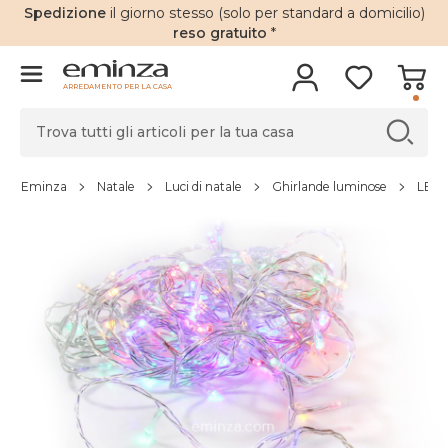
Spedizione
il giorno stesso (solo per standard a domicilio)
reso gratuito
*
ARREDAMENTO PER LA CASA
Eminza
Natale
Luci di natale
Ghirlande luminose
LED