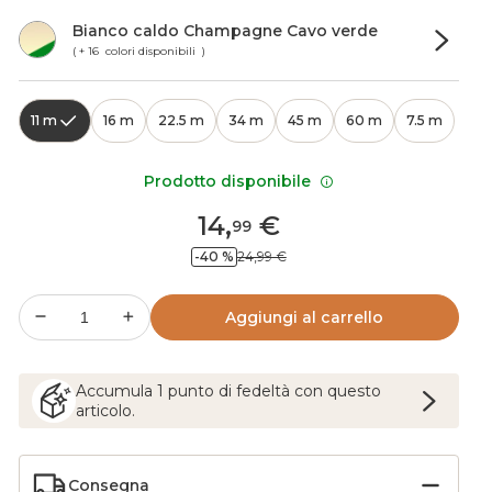
Bianco caldo Champagne Cavo verde
( + 16 colori disponibili )
11 m
16 m
22.5 m
34 m
45 m
60 m
7.5 m
Prodotto disponibile
14
,
€
99
-40 %
24,99 €
Aggiungi al carrello
Accumula
1
punto
di fedeltà con questo
articolo.
Consegna