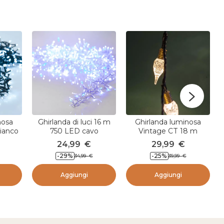
nosa
Ghirlanda di luci 16 m
Ghirlanda luminosa
ianco
750 LED cavo
Vintage CT 18 m
ED CV
trasparente NewLuxe
Bianco caldo
24,99
€
29,99
€
Bicolore Bianco/blu
-29
%
-25
%
34,99
€
39,99
€
Aggiungi
Aggiungi