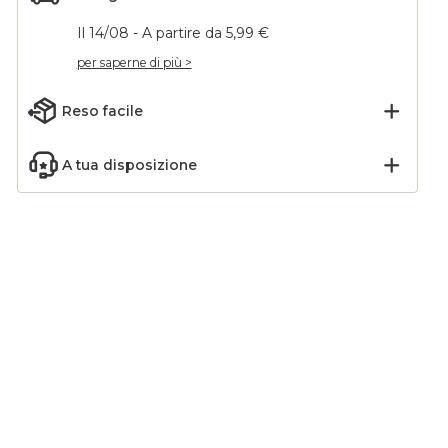
Il 14/08 - A partire da 5,99 €
per saperne di più >
Reso facile
A tua disposizione
 natale
Set di 6 palline di Natale
 mm)
(D80 mm) Aravis Verde
Verde
tè matcha
4,90
€
-18
%
5,99
€
Aggiungi