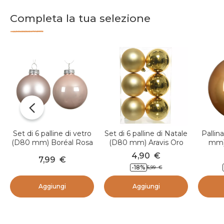
Completa la tua selezione
Set di 6 palline di vetro
Set di 6 palline di Natale
Pallin
(D80 mm) Boréal Rosa
(D80 mm) Aravis Oro
mm)
cipria
4,90
€
7,99
€
-18
%
5,99
€
Aggiungi
Aggiungi