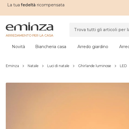
La tua
fedeltà
ricompensata
ARREDAMENTO PER LA CASA
Novità
Biancheria casa
Arredo giardino
Arre
Eminza
Natale
Luci di natale
Ghirlande luminose
LED