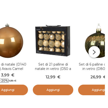
a di natale (D140
Set di 21 palline di
Set di 6 palline di
 Aravis Camel
natale in vetro (D50 a
in vetro (D80
70 mm) Assortite
Winter Féérie 
3,99
€
12,99
€
26,99
€
Cristallo Perla
abete
-20
%
4,99
€
Aggiungi
Aggiungi
Aggiungi