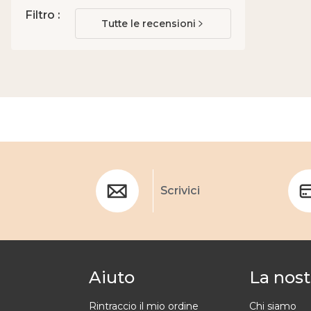
Filtro :
Tutte le recensioni
Scrivici
Aiuto
La nost
Rintraccio il mio ordine
Chi siamo