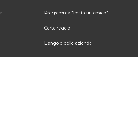
r
Programma "Invita un amico"
Carta regalo
L'angolo delle aziende