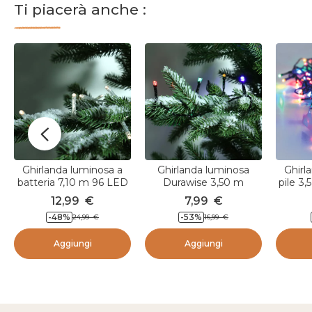
Ti piacerà anche :
Ghirlanda luminosa a
Ghirlanda luminosa
Ghirl
batteria 7,10 m 96 LED
Durawise 3,50 m
pile 3
cavo trasparente
Multicolore 48 LED
nero L
12,99
€
7,99
€
Durawise Bianco caldo
-48
%
-53
%
24,99
€
16,99
€
Aggiungi
Aggiungi