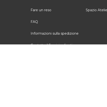
Fare un reso
Spazio Atelie
FAQ
Informazioni sulla spedizione
Contatta il Servizio clienti
Condizioni generali di vendita
Note legali
Gestione dei cookie
Recensioni clienti