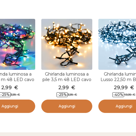
anda luminosa a
Ghirlanda luminosa a
Ghirlanda lumi
,5 m 48 LED cavo
pile 3,5 m 48 LED cavo
Lusso 22,50 m B
usso Multicolore
nero Lusso Bianco
freddo 1000 L
2,99
€
2,99
€
29,99
€
caldo
-25
%
-25
%
-40
%
3,99
€
3,99
€
49,99
€
Aggiungi
Aggiungi
Aggiungi