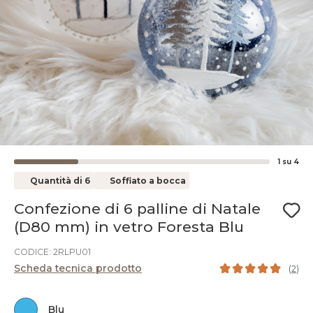
1
su
4
Quantità di 6
Soffiato a bocca
Confezione di 6 palline di Natale
(D80 mm) in vetro Foresta Blu
CODICE: 2RLPU01
Scheda tecnica prodotto
(
2
)
Blu