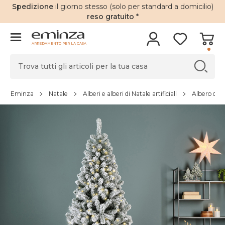
Spedizione
il giorno stesso (solo per standard a domicilio)
reso gratuito
*
ARREDAMENTO PER LA CASA
Eminza
Natale
Alberi e alberi di Natale artificiali
Albero di Na