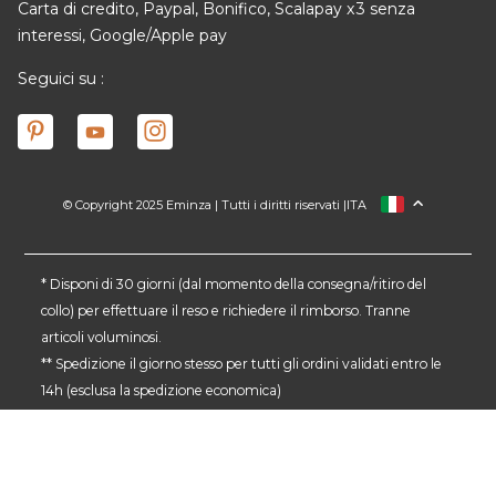
Carta di credito, Paypal, Bonifico, Scalapay x3 senza
interessi, Google/Apple pay
Seguici su :
© Copyright 2025 Eminza | Tutti i diritti riservati |
ITA
FRANCIA
SPAGNA
GERMANIA
* Disponi di 30 giorni (dal momento della consegna/ritiro del
collo) per effettuare il reso e richiedere il rimborso. Tranne
PAESI BASSI
articoli voluminosi.
SVIZZERA
** Spedizione il giorno stesso per tutti gli ordini validati entro le
DANMARK
14h (esclusa la spedizione economica)