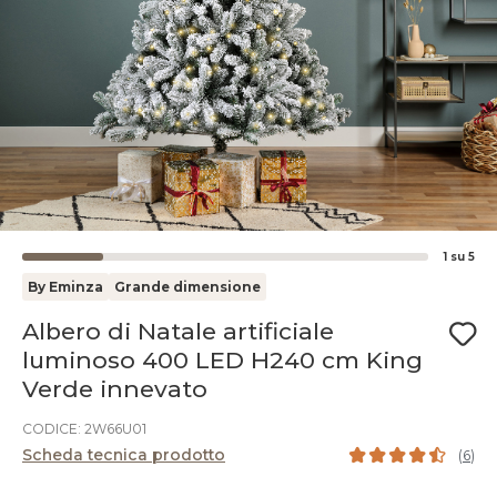
1
su
5
By Eminza
Grande dimensione
Albero di Natale artificiale
luminoso 400 LED H240 cm King
Verde innevato
CODICE: 2W66U01
Scheda tecnica prodotto
(
6
)