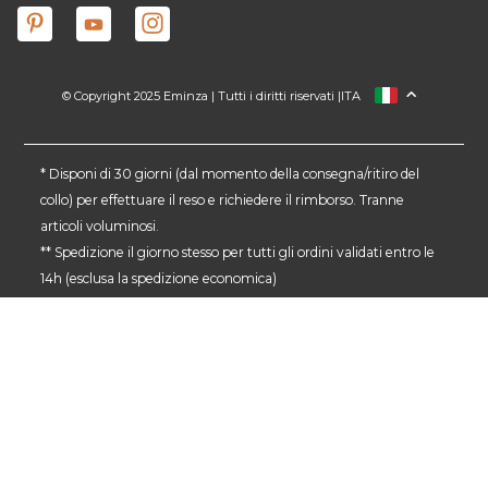
© Copyright 2025 Eminza | Tutti i diritti riservati |
ITA
FRANCIA
SPAGNA
GERMANIA
* Disponi di 30 giorni (dal momento della consegna/ritiro del
collo) per effettuare il reso e richiedere il rimborso. Tranne
PAESI BASSI
articoli voluminosi.
SVIZZERA
** Spedizione il giorno stesso per tutti gli ordini validati entro le
DANMARK
14h (esclusa la spedizione economica)