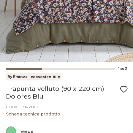
1
su
3
By Eminza
ecosostenibile
Trapunta velluto (90 x 220 cm)
Dolores Blu
CODICE: 31PZU01
Scheda tecnica prodotto
Verde