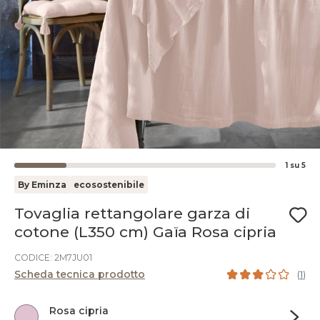
1
su
5
By Eminza
ecosostenibile
Tovaglia rettangolare garza di
cotone (L350 cm) Gaïa Rosa cipria
CODICE: 2M7JU01
Scheda tecnica prodotto
(
1
)
Rosa cipria