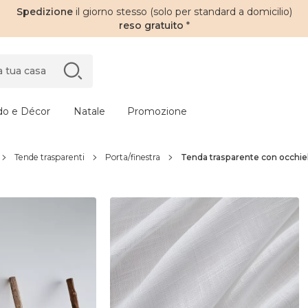
Spedizione
il giorno stesso (solo per standard a domicilio)
reso gratuito
*
do e Décor
Natale
Promozione
Tende trasparenti
Porta/finestra
Tenda trasparente con occhiell