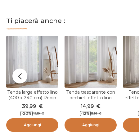
p
u
b
b
Ti piacerà anche :
l
i
c
a
t
o
d
a
Tenda larga effetto lino
Tenda trasparente con
Tend
(400 x 240 cm) Robin
occhielli effetto lino
effett
Bianco
(140 x 240 cm) Robin
cm)
39,99
€
14,99
€
Bianco
-20
%
-12
%
49,99
€
16,99
€
Aggiungi
Aggiungi