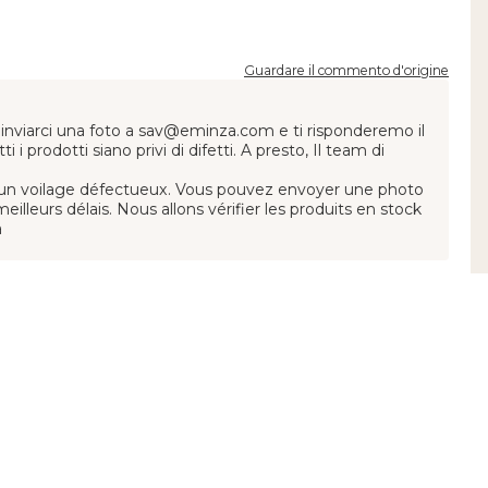
Guardare il commento d'origine
inviarci una foto a
sav@eminza.com
e ti risponderemo il
i prodotti siano privi di difetti. A presto, Il team di
un voilage défectueux. Vous pouvez envoyer une photo
illeurs délais. Nous allons vérifier les produits en stock
a
Data d'acquisto : 09/04/2026
li. Abbiamo una finestra molto ampia e finalmente abbiamo
Guardare il commento d'origine