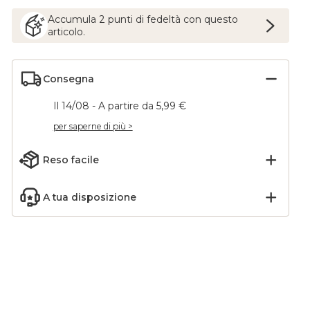
Accumula
2
punti
di fedeltà con questo
articolo.
Consegna
Il 14/08 - A partire da 5,99 €
per saperne di più >
Reso facile
e a
Tenda garza di cotone
ino (70
regolabile (140 x max
A tua disposizione
bin
300 cm) Gaïa Bianco
34,99
€
chantilly
Aggiungi