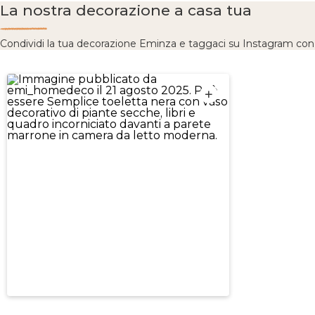
La nostra decorazione a casa tua
Condividi la tua decorazione Eminza e taggaci su Instagram co
P
emi_homedeco
o
s
t