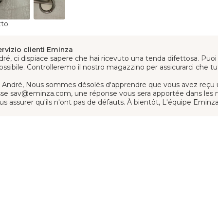
tto
ervizio clienti Eminza
ré, ci dispiace sapere che hai ricevuto una tenda difettosa. Puoi 
ssibile. Controlleremo il nostro magazzino per assicurarci che tutti 
 André, Nous sommes désolés d'apprendre que vous avez reçu 
esse
sav@eminza.com
, une réponse vous sera apportée dans les me
us assurer qu'ils n'ont pas de défauts. À bientôt, L'équipe Eminz
 Fahlos
1/04/2026
astico che ci siano così tante misure diverse di tende disponibi
ello che cercavamo, con la giusta qualità.