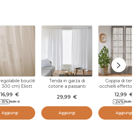
egolabile bouclé
Tenda in garza di
Coppia di tend
x 300 cm) Eliott
cotone a passanti
occhielli effetto l
Beige
nascosti (140 x 240 cm)
x 200 cm) Ro
16,99
€
12,99
€
29,99
€
Gaïa Bianco chantilly
Tortora
-15
%
-24
%
19,99
€
16,99
€
Aggiungi
Aggiungi
Aggiungi