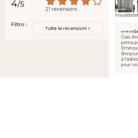
4
/5
21 recensioni
Insoddisfa
Filtro :
Tutte le recensioni
S
Ciao And
prima po
Eminza
Bonjour
à l'adr
pour no
Glados
Pubblicato il 2
Trovo fant
trovato qu