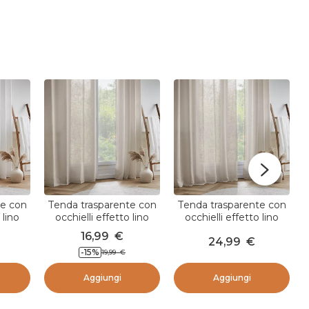
te con
Tenda trasparente con
Tenda trasparente con
 lino
occhielli effetto lino
occhielli effetto lino
Robin
(140 x 280 cm) Robin
(180 x 240 cm) Robin
16,99
€
24,99
€
Beige
Beige
-15
%
19,99
€
Aggiungi
Aggiungi