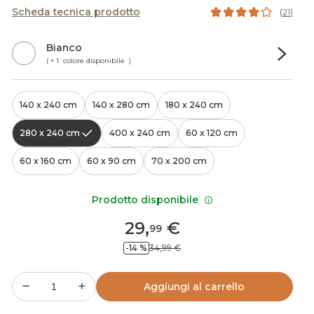
Scheda tecnica prodotto
(
21
)
Bianco
( + 1 colore disponibile )
140 x 240 cm
140 x 280 cm
180 x 240 cm
280 x 240 cm
400 x 240 cm
60 x 120 cm
60 x 160 cm
60 x 90 cm
70 x 200 cm
Prodotto disponibile
29
,
€
99
-14 %
34,99 €
Aggiungi al carrello