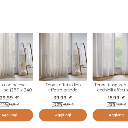
a con occhielli
Tenda effetto lino
Tenda trasparen
o lino (280 x 240
effetto grande
occhielli effetto
 Robin Beige
larghezza (400 x 240
(140 x 280 cm) 
29,99
€
39,99
€
16,99
€
cm) Robin Tortora
Bianco
-14
%
-20
%
-15
%
34,99
€
49,99
€
19,99
€
Aggiungi
Aggiungi
Aggiungi