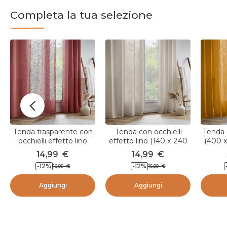
Completa la tua selezione
Tenda trasparente con
Tenda con occhielli
Tenda e
occhielli effetto lino
effetto lino (140 x 240
(400 
(140 x 240 cm) Robin
cm) Robin Beige
14,99
€
14,99
€
Terracotta
-12
%
-12
%
16,99
€
16,99
€
Aggiungi
Aggiungi