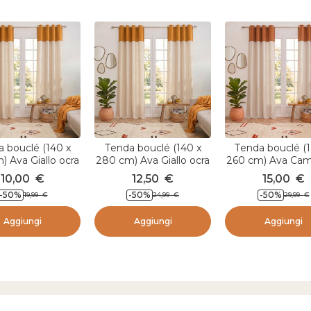
 bouclé (140 x
Tenda bouclé (140 x
Tenda bouclé (
) Ava Giallo ocra
280 cm) Ava Giallo ocra
260 cm) Ava Ca
10,00
€
12,50
€
15,00
€
-50
%
-50
%
-50
%
19,99
€
24,99
€
29,99
€
Aggiungi
Aggiungi
Aggiungi