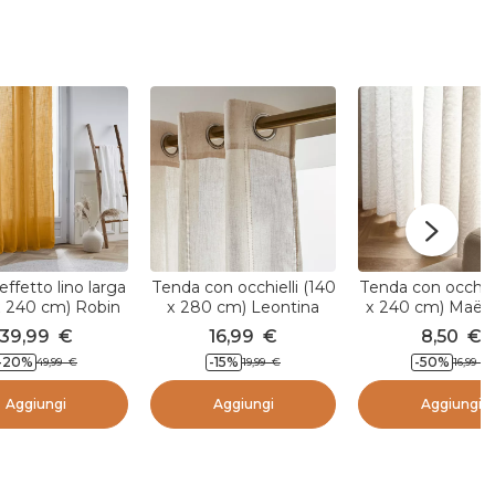
ffetto lino larga
Tenda con occhielli (140
Tenda con occhiel
x 240 cm) Robin
x 280 cm) Leontina
x 240 cm) Maël 
Giallo Ocra
Beige
39,99
€
16,99
€
8,50
€
-20
%
-15
%
-50
%
49,99
€
19,99
€
16,99
€
Aggiungi
Aggiungi
Aggiungi