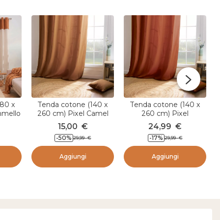
180 x
Tenda cotone (140 x
Tenda cotone (140 x
mmello
260 cm) Pixel Camel
260 cm) Pixel
Terracotta
15,00
€
24,99
€
-50
%
-17
%
29,99
€
29,99
€
Aggiungi
Aggiungi