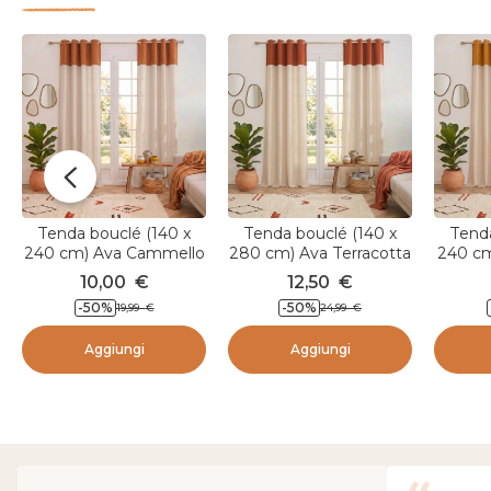
Tenda bouclé (140 x
Tenda bouclé (140 x
Tenda
240 cm) Ava Cammello
280 cm) Ava Terracotta
240 cm
10,00
€
12,50
€
-50
%
-50
%
19,99
€
24,99
€
Aggiungi
Aggiungi