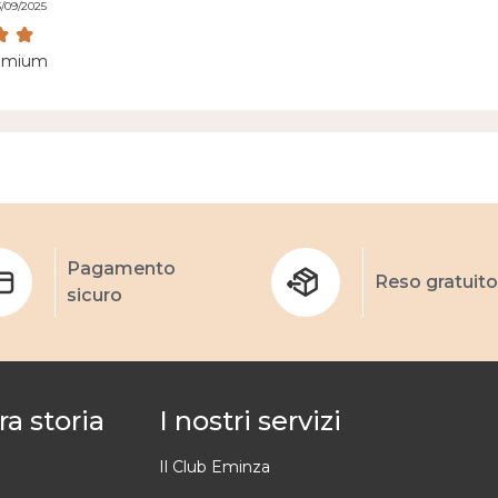
3/09/2025
remium
Pagamento
Reso gratuito
sicuro
ra storia
I nostri servizi
Il Club Eminza