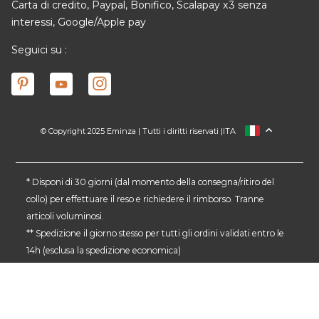
Carta di credito, Paypal, Bonifico, Scalapay x3 senza
interessi, Google/Apple pay
Seguici su :
© Copyright 2025 Eminza | Tutti i diritti riservati |
ITA
FRANCIA
SPAGNA
GERMANIA
* Disponi di 30 giorni (dal momento della consegna/ritiro del
collo) per effettuare il reso e richiedere il rimborso. Tranne
PAESI BASSI
articoli voluminosi.
SVIZZERA
** Spedizione il giorno stesso per tutti gli ordini validati entro le
DANMARK
14h (esclusa la spedizione economica)