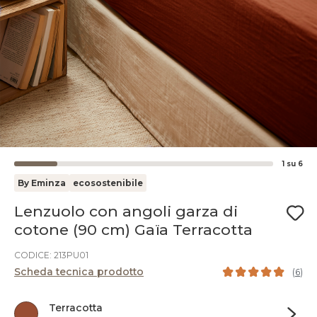
1
su
6
By Eminza
ecosostenibile
Lenzuolo con angoli garza di
cotone (90 cm) Gaïa Terracotta
CODICE: 213PU01
Scheda tecnica prodotto
(
6
)
Terracotta