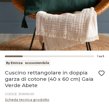
1
su
5
By Eminza
ecosostenibile
Cuscino rettangolare in doppia
garza di cotone (40 x 60 cm) Gaïa
Verde Abete
CODICE: 30WWU01
Scheda tecnica prodotto