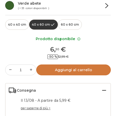
Verde abete
( + 33 colori disponibili )
40 x 40 cm
40 x 60 cm
60 x 60 cm
Prodotto disponibile
6
,
€
50
-50 %
12,99 €
Aggiungi al carrello
Consegna
Il 13/08 - A partire da 5,99 €
per saperne di più >