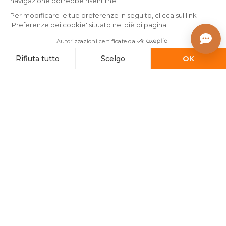
Abbinare stile e comfort
Come scegliere bene la
con le tende oscuranti
tua biancheria da letto?
termiche
Scrivici
Pagamento sicuro
Reso gratuito *
Spedizione il
giorno stesso *