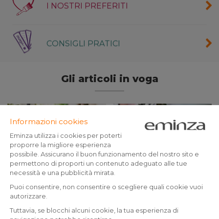
I NOSTRI PREFERITI
CONSIGLI PRATICI
Gli articoli in voga
Tendenze d'arredo 2024:
Quali sono le tendenze
come adottarle
per il Natale 2024?
facilmente a casa!