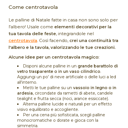
Come centrotavola
Le palline di Natale fatte in casa non sono solo per
l'albero! Usale come
elementi decorativi per la
tua tavola delle feste
, integrandole nel
centrotavola
. Così facendo,
crei una continuità tra
l'albero e la tavola, valorizzando le tue creazioni.
Alcune idee per un centrotavola magico:
Disponi alcune palline in un
grande barattolo di
vetro trasparente o in un vaso cilindrico
.
Aggiungi un po' di neve artificiale o delle luci a led
all'interno.
Metti le tue palline su un
vassoio in legno o in
ardesia
, circondate da rametti di abete, candele
tealight e frutta secca (noci, arance essiccate).
Alterna palline lucide e naturali per un effetto
visivo equilibrato e accogliente.
Per una cena più sofisticata, scegli palline
monocromatiche o dorate e gioca con la
simmetria.