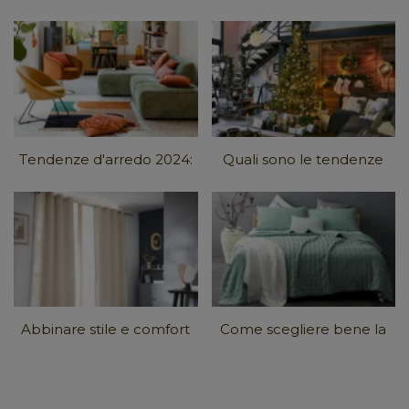
Tendenze d'arredo 2024:
Quali sono le tendenze
come adottarle
per il Natale 2024?
facilmente a casa!
Abbinare stile e comfort
Come scegliere bene la
con le tende oscuranti
tua biancheria da letto?
termiche