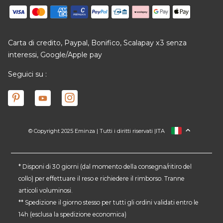
Carta di credito, Paypal, Bonifico, Scalapay x3 senza
interessi, Google/Apple pay
Seguici su :
© Copyright 2025 Eminza | Tutti i diritti riservati |
ITA
FRANCIA
SPAGNA
GERMANIA
* Disponi di 30 giorni (dal momento della consegna/ritiro del
collo) per effettuare il reso e richiedere il rimborso. Tranne
PAESI BASSI
articoli voluminosi.
SVIZZERA
** Spedizione il giorno stesso per tutti gli ordini validati entro le
DANMARK
14h (esclusa la spedizione economica)