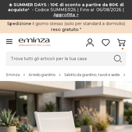
☀️ SUMMER DAYS : 10€ di sconto a partire da 80€ di
acquisto¹
- Codice SUMMER26 | Fino al 06/08/2026 |
Approfitta >
Spedizione
il giorno stesso (solo per standard a domicilio)
reso gratuito
*
ARREDAMENTO PER LA CASA
Eminza
Arredo giardino
Salotto da giardino, tavoli e sedie
S