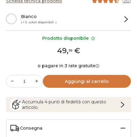
Scheda tecnica prodotto
(
252
)
Bianco
( + 5 colori disponibili )
Prodotto disponibile
49
,
€
99
o pagare in 3 rate gratuite
Aggiungi al carrello
Accumula
4
punti
di fedeltà con questo
articolo.
Consegna