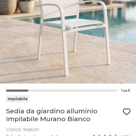
1
su
5
Impilabile
Sedia da giardino alluminio
impilabile Murano Bianco
CODICE: 1N08U01