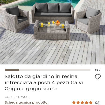
1
su
6
Salotto da giardino in resina
intrecciata 5 posti 4 pezzi Calvi
Grigio e grigio scuro
CODICE: 1J1WU01
Scheda tecnica prodotto
(
27
)