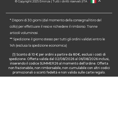
© Copyright 2025 Eminza | Tutti i diritti riservati |
ITA
FRANCIA
SPAGNA
GERMANIA
* Disponi di 30 giorni (dal momento della consegna/ritiro del
collo) per effettuare il reso e richiedere il rimborso. Tranne
PAESI BASSI
articoli voluminosi.
SVIZZERA
** Spedizione il giorno stesso per tutti gli ordini validati entro le
DANMARK
14h (esclusa la spedizione economica)
(1) Sconto di 10 € per ordini a partire da 80€, esclusi i costi di
spedizione. Offerta valida dal 02/08/2026 al 06/08/2026 inclusi,
inserendo il codice SUMMER26 al momento dell’ordine. Offerta
non frazionabile, non rimborsabile, non cumulabile con altri codici
promozionali o sconti fedeltà e non valida sulle carte regalo.