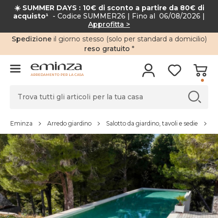
☀️ SUMMER DAYS : 10€ di sconto a partire da 80€ di
acquisto¹
- Codice SUMMER26 | Fino al 06/08/2026 |
Approfitta >
Spedizione
il giorno stesso (solo per standard a domicilio)
reso gratuito
*
ARREDAMENTO PER LA CASA
Eminza
Arredo giardino
Salotto da giardino, tavoli e sedie
S