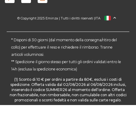
© Copyright 2025 Eminza | Tutti i diritti riservati |
ITA
FRANCIA
SPAGNA
GERMANIA
* Disponi di 30 giorni (dal momento della consegna/ritiro del
collo) per effettuare il reso e richiedere il rimborso. Tranne
PAESI BASSI
articoli voluminosi.
SVIZZERA
** Spedizione il giorno stesso per tutti gli ordini validati entro le
DANMARK
14h (esclusa la spedizione economica)
(1) Sconto di 10 € per ordini a partire da 80€, esclusi i costi di
spedizione. Offerta valida dal 02/08/2026 al 06/08/2026 inclusi,
inserendo il codice SUMMER26 al momento dell’ordine. Offerta
non frazionabile, non rimborsabile, non cumulabile con altri codici
promozionali o sconti fedeltà e non valida sulle carte regalo.