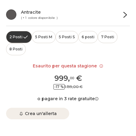
Antracite
( + 1 colore disponibile )
2 Posti
5 Posti M
5 Posti S
6 posti
7 Posti
8 Posti
Esaurito per questa stagione
999
,
€
00
-17 %
1.199,00 €
o pagare in 3 rate gratuite
Crea un'allerta