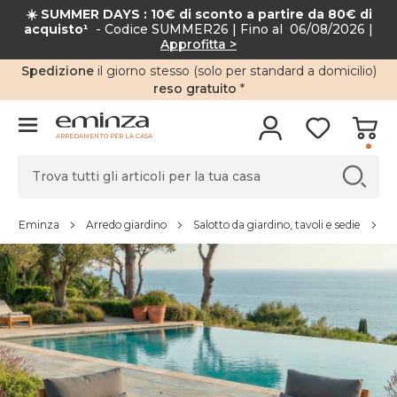
☀️ SUMMER DAYS : 10€ di sconto a partire da 80€ di
acquisto¹
- Codice SUMMER26 | Fino al 06/08/2026 |
Approfitta >
Spedizione
il giorno stesso (solo per standard a domicilio)
reso gratuito
*
ARREDAMENTO PER LA CASA
Eminza
Arredo giardino
Salotto da giardino, tavoli e sedie
S