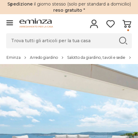
Spedizione
il giorno stesso (solo per standard a domicilio)
reso gratuito
*
ARREDAMENTO PER LA CASA
Eminza
Arredo giardino
Salotto da giardino, tavoli e sedie
S