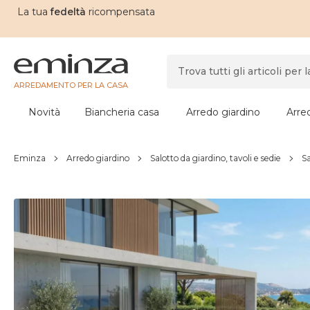
La tua
fedeltà
ricompensata
ARREDAMENTO PER LA CASA
Novità
Biancheria casa
Arredo giardino
Arre
Eminza
Arredo giardino
Salotto da giardino, tavoli e sedie
Sa