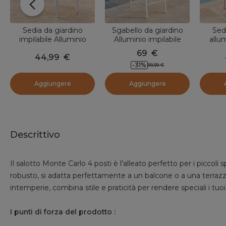
Sedia da giardino
Sgabello da giardino
Sed
impilabile Alluminio
Alluminio impilabile
allum
Murano Bianco
Murano Bianco e
Mur
69
€
44,99
€
tortora
-
31
%
99,99
€
Aggiungere
Aggiungere
Descrittivo
Il salotto Monte Carlo 4 posti è l'alleato perfetto per i piccoli
robusto, si adatta perfettamente a un balcone o a una terrazza.
intemperie, combina stile e praticità per rendere speciali i tuo
I punti di forza del prodotto :