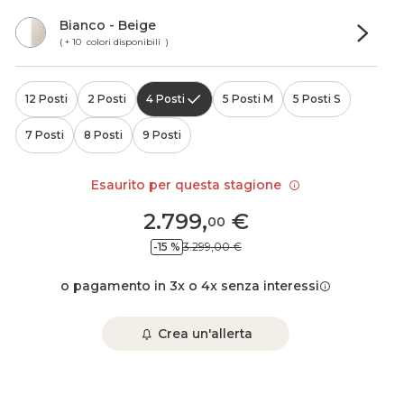
Bianco - Beige
( + 10 colori disponibili )
12 Posti
2 Posti
4 Posti
5 Posti M
5 Posti S
7 Posti
8 Posti
9 Posti
Esaurito per questa stagione
2.799
,
€
00
-15 %
3.299,00 €
o pagamento in 3x o 4x senza interessi
Crea un'allerta