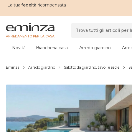
La tua
fedeltà
ricompensata
ARREDAMENTO PER LA CASA
Novità
Biancheria casa
Arredo giardino
Arre
Eminza
Arredo giardino
Salotto da giardino, tavoli e sedie
Sa