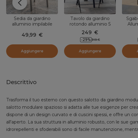
Sedia da giardino
Tavolo da giardino
Sgabe
alluminio impilabile
rotondo alluminio 5
Allum
Murano Grigio antracite
posti (D105 cm) Murano
Murano
249
€
49,99
€
Grigio antracite
-
29
%
349
€
Aggiungere
Aggiungere
Descrittivo
Trasforma il tuo esterno con questo salotto da giardino modul
salotto modulare spazioso si adatta alle tue esigenze per crea
dispone di un design curvato e di cuscini spessi, e offre un 
all'aperto. La sua struttura in alluminio robusto, con le sue ga
idrorepellenti e sfoderabili sono di facile manutenzione, mentr