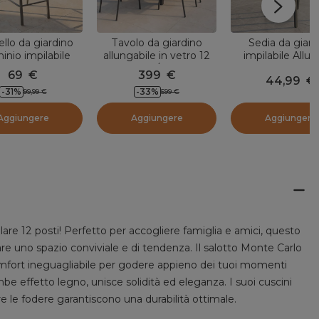
llo da giardino
Tavolo da giardino
Sedia da giard
inio impilabile
allungabile in vetro 12
impilabile Allum
 Grigio antracito
posti (200/320 x 100
Murano Grigio ant
69
€
399
€
44,99
€
cm) Murano Grigio
-
31
%
-
33
%
99,99
€
599
€
antracite
Aggiungere
Aggiungere
Aggiungere
are 12 posti! Perfetto per accogliere famiglia e amici, questo
re uno spazio conviviale e di tendenza. Il salotto Monte Carlo
comfort ineguagliabile per godere appieno dei tuoi momenti
mbe effetto legno, unisce solidità ed eleganza. I suoi cuscini
e le fodere garantiscono una durabilità ottimale.