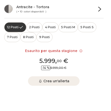
Antracite - Tortora
( + 10 colori disponibili )
12 Posti
2 Posti
4 Posti
5 Posti M
5 Posti S
7 Posti
8 Posti
9 Posti
Esaurito per questa stagione
5.999
,
€
00
-14 %
6.999,00 €
Crea un'allerta