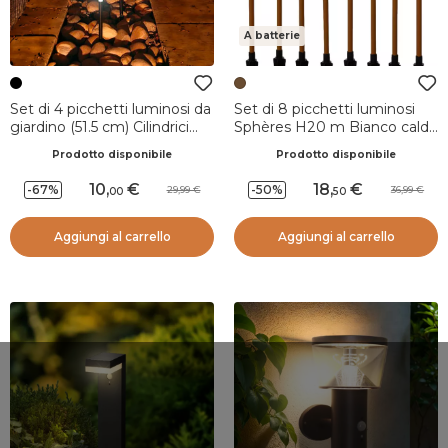
A batterie
Set di 4 picchetti luminosi da
Set di 8 picchetti luminosi
giardino (51.5 cm) Cilindrici
Sphères H20 m Bianco caldo
Bianco
8 LED
Prodotto disponibile
Prodotto disponibile
10
,
18
,
-67%
-50%
29,99
36,99
00
50
Aggiungi al carrello
Aggiungi al carrello