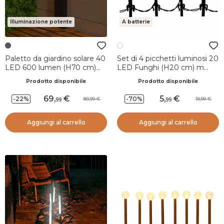
Illuminazione potente
A batterie
Paletto da giardino solare 40
Set di 4 picchetti luminosi 20
LED 600 lumen (H70 cm)
LED Funghi (H20 cm) m
Elite Grigio antracite
Bianco caldo 20 LED
Prodotto disponibile
Prodotto disponibile
69
,
5
,
-22%
-70%
89,99
19,99
99
99
Aggiungi al carrello
Aggiungi al carrello