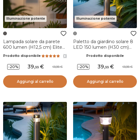
Illuminazione potente
Illuminazione potente
Lampada solare da parete
Paletto da giardino solare 8
600 lumen (H12,5 cm) Elite
LED 150 lumen (H30 cm)
Grigio antracite
Premium Argento
(
1
)
Prodotto disponibile
Prodotto disponibile
39
,
39
,
-20%
-20%
49,99
49,99
99
99
Aggiungi al carrello
Aggiungi al carrello