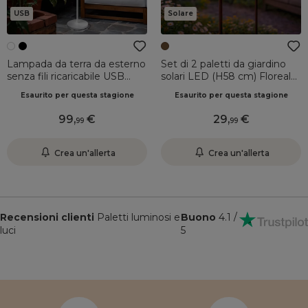
USB
Solare
Lampada da terra da esterno
Set di 2 paletti da giardino
senza fili ricaricabile USB
solari LED (H58 cm) Floreale
LED (H150 cm) Brooklyn
Marrone rustico
Esaurito per questa stagione
Esaurito per questa stagione
Bianco
99
,
29
,
99
99
Crea un'allerta
Crea un'allerta
Recensioni clienti
Paletti luminosi e
Buono
4.1 /
luci
5