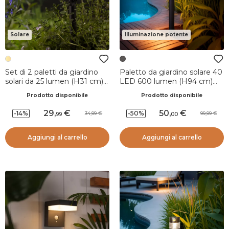
Solare
Illuminazione potente
Set di 2 paletti da giardino
Paletto da giardino solare 40
solari da 25 lumen (H31 cm)
LED 600 lumen (H94 cm)
Spot Bianco caldo e
Orion Grigio antracite
Prodotto disponibile
Prodotto disponibile
multicolore
29
,
50
,
-14%
-50%
34,99
99,99
99
00
Aggiungi al carrello
Aggiungi al carrello