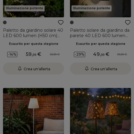
Illuminazione potente
Illuminazione potente
Paletto da giardino solare 40
Paletto solare da giardino da
LED 600 lumen (H50 cm)
parete 40 LED 600 lumen
Elite Grigio antracite
(H23 cm) Orion Grigio
Esaurito per questa stagione
Esaurito per questa stagione
antracite
59
,
49
,
-14%
-29%
69,99
69,99
99
99
Crea un'allerta
Crea un'allerta