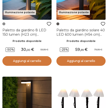
Illuminazione potente
Illuminazione potente
Paletto da giardino 8 LED
Paletto da giardino solare 40
150 lumen (H23 cm)
LED 600 lumen (H54 cm)
Premium Argento
Orion Grigio antracite
Prodotto disponibile
Prodotto disponibile
30
,
59
,
-50%
-25%
59,99
79,99
00
99
Aggiungi al carrello
Aggiungi al carrello