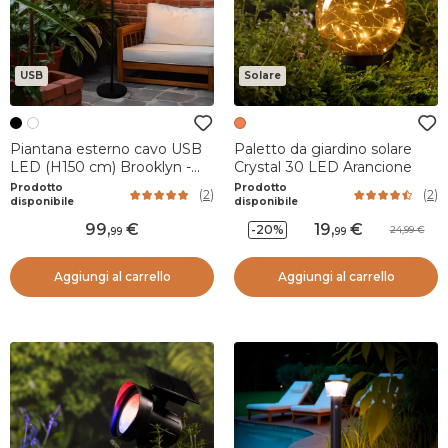
USB
Solare
Piantana esterno cavo USB
Paletto da giardino solare
LED (H150 cm) Brooklyn -
Crystal 30 LED Arancione
Nero
Prodotto
Prodotto
(
2
)
(
2
)
disponibile
disponibile
99
,
19
,
-20%
24,99
99
99
Aggiungi al carrello
Aggiungi al carrello