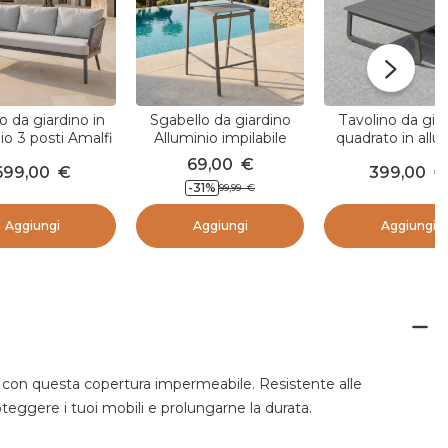
o da giardino in
Sgabello da giardino
Tavolino da gia
io 3 posti Amalfi
Alluminio impilabile
quadrato in allu
antracite e grigio
Murano Grigio antracito
(85 x 85 cm) 
69,00
€
699,00
€
399,00
€
chiaro
Beach Grigio ant
-31
%
99,99
€
Aggiungi
Aggiungi
Aggiungi
i con questa copertura impermeabile. Resistente alle
teggere i tuoi mobili e prolungarne la durata.