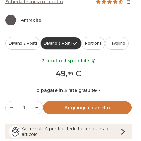
Scheda tecnica prodotto
(
2
)
Antracite
Divano 2 Posti
Divano 3 Posti
Poltrona
Tavolino
Prodotto disponibile
49
,
€
99
o pagare in 3 rate gratuite
Aggiungi al carrello
Accumula
4
punti
di fedeltà con questo
articolo.