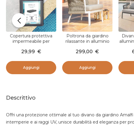
Copertura protettiva
Poltrona da giardino
Divan
impermeabile per
rilassante in alluminio
allumin
Tavolino (117 x 62 cm)
Amalfi Bianco e tortora
Grigio 
29,99
€
299,00
€
Amalfi Grigio
Aggiungi
Aggiungi
Descrittivo
Offri una protezione ottimale al tuo divano da giardino Amalf
intemperie e ai raggi UV, unisce durabilità ed eleganza per pro