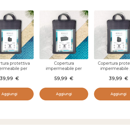
tura protettiva
Copertura
Copertura prote
ermeabile per
impermeabile per
impermeabile 
ona (61 x 68 cm)
divano 200 x 115 cm -
Poltrona (61 x 6
39,99
€
59,99
€
39,99
€
Elba Grigio
Grigio
Monte Carlo Gr
Aggiungi
Aggiungi
Aggiungi