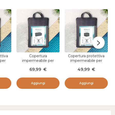
ttiva
Copertura
Copertura protettiva
per
impermeabile per
impermeabile per
0 cm)
divano 260 x 115 cm -
Poltrona angolare (97 x
69,99
€
49,99
€
igio
Grigio
97 cm) Bornéo Grigio
Aggiungi
Aggiungi