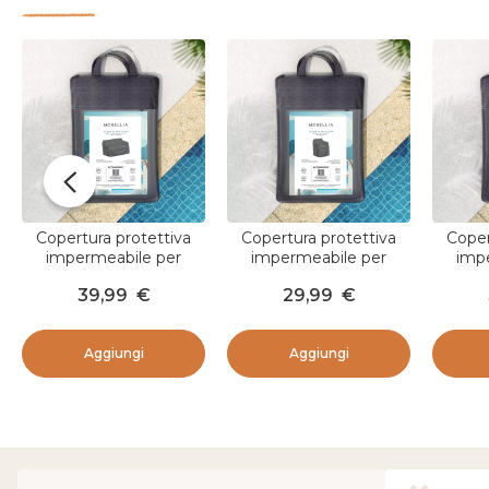
Copertura protettiva
Copertura protettiva
Coper
impermeabile per
impermeabile per
imp
Divano 2 posti (136 x 77
Poltrona (58 x 63 cm)
Poltr
39,99
€
29,99
€
cm) Amalfi Grigio
Amalfi Grigio
Aggiungi
Aggiungi