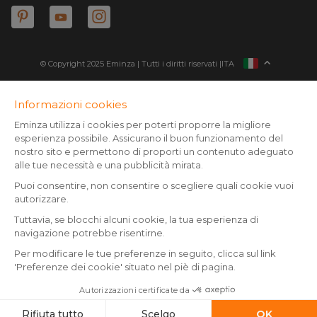
© Copyright 2025 Eminza | Tutti i diritti riservati |
ITA
FRANCIA
SPAGNA
GERMANIA
* Disponi di 30 giorni (dal momento della consegna/ritiro del
collo) per effettuare il reso e richiedere il rimborso. Tranne
PAESI BASSI
articoli voluminosi.
SVIZZERA
** Spedizione il giorno stesso per tutti gli ordini validati entro le
DANMARK
14h (esclusa la spedizione economica)