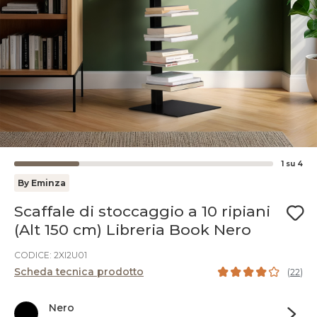
1
su
4
By Eminza
Scaffale di stoccaggio a 10 ripiani
(Alt 150 cm) Libreria Book Nero
CODICE: 2XI2U01
Scheda tecnica prodotto
(
22
)
Nero