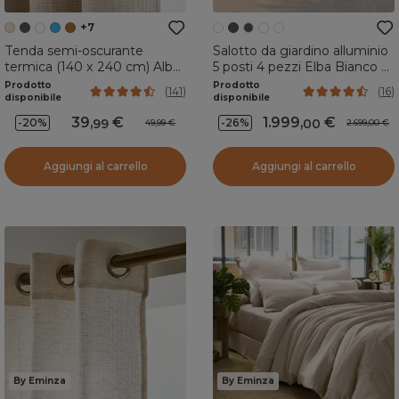
+
7
Tenda semi-oscurante
Salotto da giardino alluminio
termica (140 x 240 cm) Alba
5 posti 4 pezzi Elba Bianco e
Beige grège
tortora
Prodotto
Prodotto
(
141
)
(
16
)
disponibile
disponibile
39
,
€
1.999
,
€
-
20
%
99
-
26
%
00
49,99 €
2.699,00 €
Aggiungi al carrello
Aggiungi al carrello
By Eminza
By Eminza