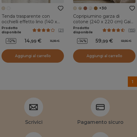
+
30
Tenda trasparente con
Copripiumino garza di
occhielli effetto lino (140 x
cotone (240 x 220 cm) Gaïa
240 cm) Luca Beige
Beige pampa
Prodotto
Prodotto
(
21
)
(
155
)
disponibile
disponibile
14
,
€
59
,
€
-
12
%
99
-
14
%
99
16,99 €
69,90 €
Aggiungi al carrello
Aggiungi al carrello
1
Scrivici
Pagamento sicuro