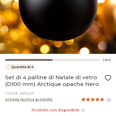
1
su
2
Quantità di 4
Set di 4 palline di Natale di vetro
(D100 mm) Arctique opache Nero
CODICE: 2HFGU01
Scheda tecnica prodotto
(
2
)
Prodotto non disponibile