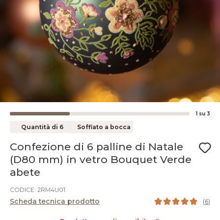
1
su
3
Quantità di 6
Soffiato a bocca
Confezione di 6 palline di Natale
(D80 mm) in vetro Bouquet Verde
abete
CODICE: 2RM4U01
Scheda tecnica prodotto
(
6
)