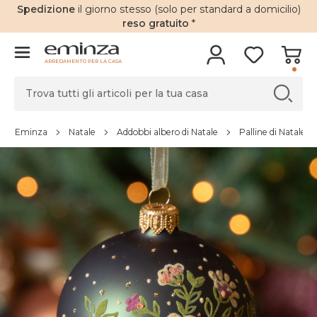
Spedizione
il giorno stesso (solo per standard a domicilio)
reso gratuito
*
ARREDAMENTO PER LA CASA
Eminza
Natale
Addobbi albero di Natale
Palline di Natale