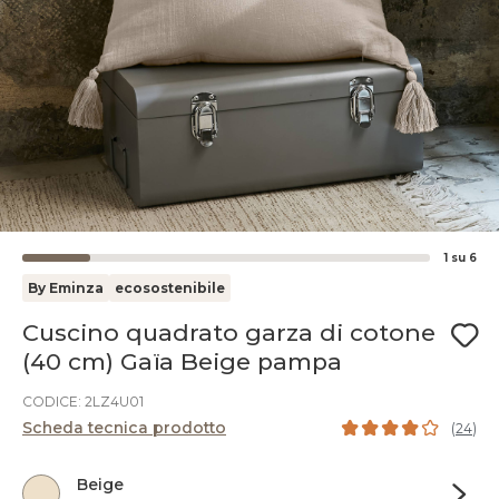
1
su
6
By Eminza
ecosostenibile
Cuscino quadrato garza di cotone
(40 cm) Gaïa Beige pampa
CODICE: 2LZ4U01
Scheda tecnica prodotto
(
24
)
Beige