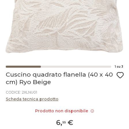
1
su
3
Cuscino quadrato flanella (40 x 40
cm) Ryo Beige
CODICE: 2XLNU01
Scheda tecnica prodotto
Prodotto non disponibile
6
,
€
99