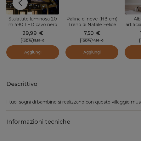
Stalattite luminosa 20
Pallina di neve (H8 cm)
Alb
m 490 LED cavo nero
Treno di Natale Felice
artifici
Stars Bicolore Bianco
cm V
29,99
€
7,50
€
caldo e freddo
-50
%
-50
%
59,99
€
14,99
€
Aggiungi
Aggiungi
Descrittivo
I tuoi sogni di bambino si realizzano con questo villaggio music
Informazioni tecniche