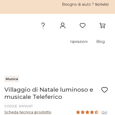
Bisogno di aiuto ?
Scrivici
Ispirazioni
Blog
Musica
Villaggio di Natale luminoso e
musicale Teleferico
CODICE: 2HYVU01
Scheda tecnica prodotto
(
24
)