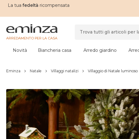
La tua
fedeltà
ricompensata
ARREDAMENTO PER LA CASA
Novità
Biancheria casa
Arredo giardino
Arre
Eminza
Natale
Villaggi natalizi
Villaggio di Natale luminoso