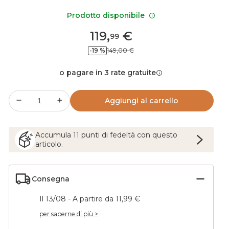
Prodotto disponibile
119
,
€
99
-19 %
149,00 €
o pagare in 3 rate gratuite
Aggiungi al carrello
Accumula
11
punti
di fedeltà con questo
articolo.
Consegna
Il 13/08 - A partire da 11,99 €
per saperne di più >