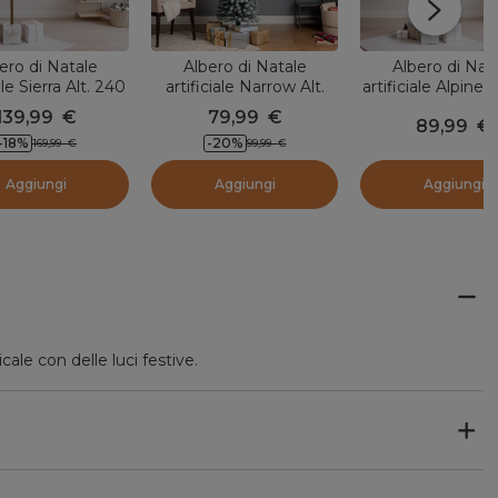
ero di Natale
Albero di Natale
Albero di Nat
ale Sierra Alt. 240
artificiale Narrow Alt.
artificiale Alpine A
erde innevato
210 cm Verde innevato
cm Verde inne
139,99
€
79,99
€
89,99
€
-18
%
-20
%
169,99
€
99,99
€
Aggiungi
Aggiungi
Aggiungi
ale con delle luci festive.